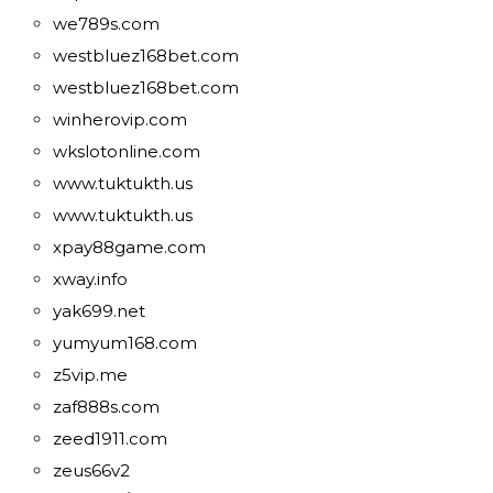
we789s.com
westbluez168bet.com
westbluez168bet.com
winherovip.com
wkslotonline.com
www.tuktukth.us
www.tuktukth.us
xpay88game.com
xway.info
yak699.net
yumyum168.com
z5vip.me
zaf888s.com
zeed1911.com
zeus66v2