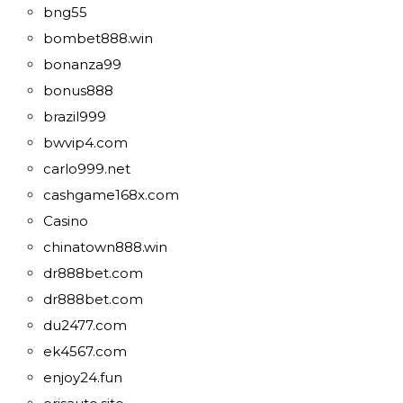
bng55
bombet888.win
bonanza99
bonus888
brazil999
bwvip4.com
carlo999.net
cashgame168x.com
Casino
chinatown888.win
dr888bet.com
dr888bet.com
du2477.com
ek4567.com
enjoy24.fun