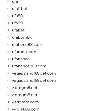
ufa
ufa11bet
ufa88
ufa89
ufabet
ufabombx
ufaheno88.com
ufamnn.com
ufanance
ufanance789.com
vegasisland168bet.com
vegasisland168bet.com
vipmgm8.net
vipmgm8.net
visdomm.com
vvip16688.com