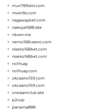
mun789slot.com
mwin9s.com
nagawaybet.com
nakoya1688.site
nbwin.me
nemo168casino.com
niseko168bet.com
niseko168bet.com
no1huay
no1huay.com
okcasino159.com
okcasino159.com
onesiamclub.site
p2vvip
panama888