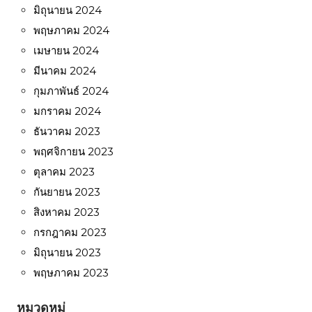
มิถุนายน 2024
พฤษภาคม 2024
เมษายน 2024
มีนาคม 2024
กุมภาพันธ์ 2024
มกราคม 2024
ธันวาคม 2023
พฤศจิกายน 2023
ตุลาคม 2023
กันยายน 2023
สิงหาคม 2023
กรกฎาคม 2023
มิถุนายน 2023
พฤษภาคม 2023
หมวดหมู่