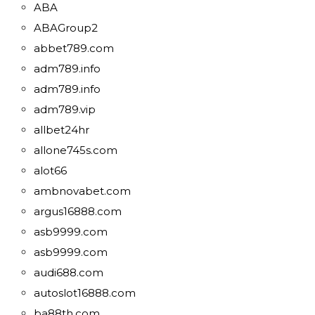
ABA
ABAGroup2
abbet789.com
adm789.info
adm789.info
adm789.vip
allbet24hr
allone745s.com
alot66
ambnovabet.com
argus16888.com
asb9999.com
asb9999.com
audi688.com
autoslot16888.com
ba88th.com