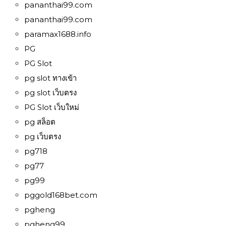
pananthai99.com
pananthai99.com
paramax1688.info
PG
PG Slot
pg slot ทางเข้า
pg slot เว็บตรง
PG Slot เว็บใหม่
pg สล็อต
pg เว็บตรง
pg718
pg77
pg99
pggold168bet.com
pgheng
pgheng99