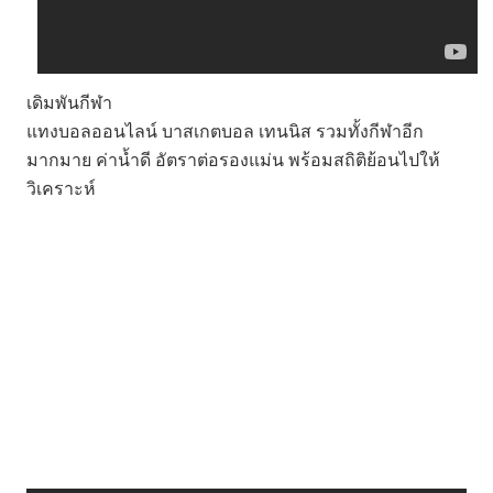
เดิมพันกีฬา
แทงบอลออนไลน์ บาสเกตบอล เทนนิส รวมทั้งกีฬาอีก
มากมาย ค่าน้ำดี อัตราต่อรองแม่น พร้อมสถิติย้อนไปให้
วิเคราะห์