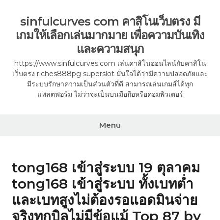
Skip
to
sinfulcurves com คาสิโนเว็บตรง มี
content
เกมให้เลือกเล่นมากมาย เพื่อความบันเทิง
และความสนุก
https://www.sinfulcurves.com เล่นคาสิโนออนไลน์กับคาสิโน
เว็บตรง riches888pg superslot มั่นใจได้ว่ามีความปลอดภัยและ
มีระบบรักษาความเป็นส่วนตัวที่ดี สามารถเล่นเกมส์ได้ทุก
แพลตฟอร์ม ไม่ว่าจะเป็นบนมือถือหรือคอมพิวเตอร์
Menu
tong168 เข้าสู่ระบบ 19 ตุลาคม
tong168 เข้าสู่ระบบ ทั้งเบทต่ำ
และเบทสูงไม่ต้องรอแอดมินจ่าย
จริงทุกบิลไม่มีข้อแม้ Top 87 by