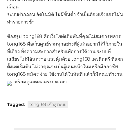
สล็อต
ระบบฝากถอน อัตโนมัติ ไม่มีขั้นต่ำ จำเป็นต้องแจ้งแอดไม่น
ทำรายการช้า
ข้อสรุป: tong168 คือเว็บไซต์เดิมพันที่คุณไม่สมควรพลาด
tong168 คือเว็บศูนย์รวมทุกอย่างที่ผู้เล่นอยากได้ไว้ภายใน
ที่เดียว ทั้งความสะดวกสำหรับเพื่อการใช้งาน ระบบที่
เสถียร ไม่มีอันตราย และคุ้มด้วย tong168 เครดิตฟรี ที่แจก
ตั้งแต่เริ่มต้น ไม่ว่าคุณจะเป็นผู้เล่นหน้าใหม่หรือมืออาชีพ
tong168 สมัคร ง่าย ใช้งานได้ในทันที แล้วก็มีคณะทำงาน
พร้อมดูแลตลอดระยะเวลา
Tagged:
tong168 เข้าสู่ระบบ