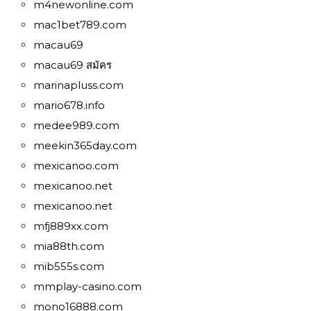
m4newonline.com
mac1bet789.com
macau69
macau69 สมัคร
marinapluss.com
mario678.info
medee989.com
meekin365day.com
mexicanoo.com
mexicanoo.net
mexicanoo.net
mfj889xx.com
mia88th.com
mib555s.com
mmplay-casino.com
mono16888.com