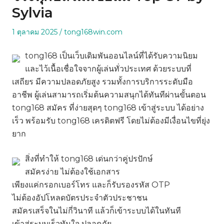
Sylvia
Posted
Posted
1 ตุลาคม 2025
tong168win.com
on
in
tong168 เป็นเว็บเดิมพันออนไลน์ที่ได้รับความนิยม
และไว้เนื้อเชื่อใจจากผู้เล่นทั่วประเทศ ด้วยระบบที่
เสถียร มีความปลอดภัยสูง รวมทั้งการบริการระดับมือ
อาชีพ ผู้เล่นสามารถเริ่มต้นความสนุกได้ทันทีผ่านขั้นตอน
tong168 สมัคร ที่ง่ายสุดๆ tong168 เข้าสู่ระบบ ได้อย่าง
เร็ว พร้อมรับ tong168 เครดิตฟรี โดยไม่ต้องมีเงื่อนไขที่ยุ่ง
ยาก
สิ่งที่ทำให้ tong168 เด่นกว่าคู่ปรปักษ์
สมัครง่าย ไม่ต้องใช้เอกสาร
เพียงแค่กรอกเบอร์โทร และก็รับรองรหัส OTP
ไม่ต้องอัปโหลดบัตรประจำตัวประชาชน
สมัครเสร็จในไม่กี่วินาที แล้วก็เข้าระบบได้ในทันที
เข้าสู่ระบบเร็วทันใจ ปลอดภัย