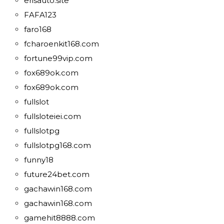
erisauto.site
FAFA123
faro168
fcharoenkit168.com
fortune99vip.com
fox689ok.com
fox689ok.com
fullslot
fullsloteiei.com
fullslotpg
fullslotpg168.com
funny18
future24bet.com
gachawin168.com
gachawin168.com
gamehit8888.com