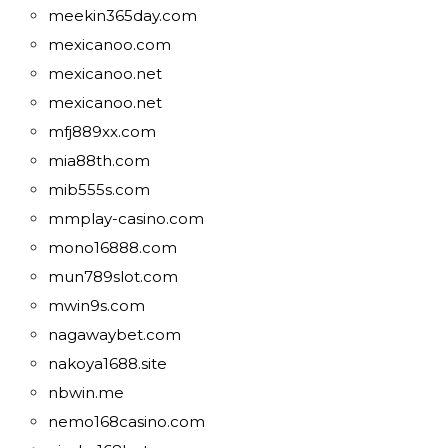
meekin365day.com
mexicanoo.com
mexicanoo.net
mexicanoo.net
mfj889xx.com
mia88th.com
mib555s.com
mmplay-casino.com
mono16888.com
mun789slot.com
mwin9s.com
nagawaybet.com
nakoya1688.site
nbwin.me
nemo168casino.com