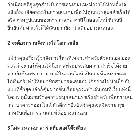
กำเนิดผลดีสูงสุดสำหรับการเล่นเกมแนะนำว่าให้ท่านตั้งใจ
แล้วก็ละเอียดลออในการเล่นเกมเพื่อให้คุณบรรลุผลสำเร็จได้
จริง ตามรูปแบบของการเล่นเกม คาสิโนออนไลน์ ที่เว็บนี้
ยืนยันคุ้มค่าแล้วก็ได้เงินมากยิ่งกว่าเดิมอย่างแน่นอน
2.จะต้องทราบจังหวะได้โอกาสเสีย
แม้ว่าคุณเรียนรู้ว่าจังหวะไหนที่เหมาะสำหรับตัวคุณเองเยอะ
ที่สุด ก็จะก่อให้คุณได้โอกาสที่จะประสบความสำเร็จได้ง่าย
มากยิ่งขึ้นเพราะเกม คาสิโนออนไลน์ เป็นเกมที่เล่นง่ายและ
ได้เงินจริงทำให้สมาชิกสามารถเล่นเกมได้อย่างไม่น่าเบื่อ กับ
แบบที่ล้ำยุคแล้วก็คุ้มมากขึ้นเรื่อยๆกระทำเล่นเกมที่เว็บแห่งนี้
โดยเหตุนั้นมาสร้างความสนุกสนานร่าเริง สำหรับเพื่อการเล่น
เกม บาคาร่าออนไลน์ กันดีกว่ายืนยันว่าคุณจะมีความ สุข
สำหรับเพื่อการเล่นเกมที่นี่อย่างแน่นอน
3.ไม่ควรเล่นบาคาร่าเพียงแค่โต๊ะเดียว