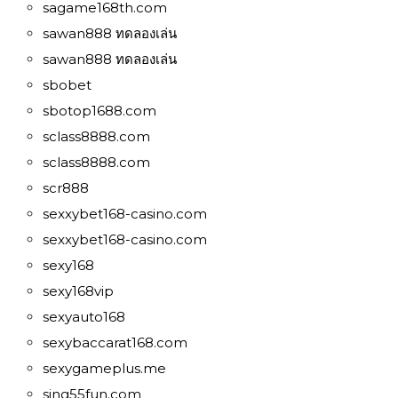
sagame168th.com
sawan888 ทดลองเล่น
sawan888 ทดลองเล่น
sbobet
sbotop1688.com
sclass8888.com
sclass8888.com
scr888
sexxybet168-casino.com
sexxybet168-casino.com
sexy168
sexy168vip
sexyauto168
sexybaccarat168.com
sexygameplus.me
sing55fun.com