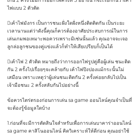
เกิน 2 ครั้งไม่มีการออกไพ่ครั้งที่ 3 อย่างนี้ ก็จะเรียกกันว่าเค้า
ไพ่แบบ 2 ตัวตัด
เค้าไพ่มังกร เป็นการชนะฝั่งใดฝั่งหนึ่งติดติดกัน เป็นระยะ
เวลานานแต่ว่าดังนี้คุณก็ควรต้องอาศัยประสบการณ์ในการ
เล่นเกมพอเหมาะพอควรเพราะมิเช่นนั้นแล้ว คุณอาจจะเจอ
ลูกล่อลูกชนของคู่แข่งแล้วก็ทำให้เสียเปรียบก็เป็นได้
เค้าไพ่ 2 ตัวติด หมายถึงว่าการออกไพ่รูปคู่คือผู้เล่น ชนะติด
กัน 2 ครั้งไปเรื่อยๆจะคล้ายกับ เค้าไพ่ปิงปองแม้กระนั้นไม่
เสมือน เพราะเหตุว่าผู้เล่นชนะติดกัน 2 ครั้งค่อยกลับไปเป็น
เจ้ามือชนะ 2 ครั้งสลับกันไปอย่างนี้
ข้อควรไตร่ตรองก่อนการเล่น sa game ออนไลน์คุณจำเป็นที่
จะต้องรู้ข้อมูลใดบ้าง
1.ก่อนที่จะมีการตัดสินใจสำหรับเพื่อการเล่นบาคาร่าออนไลน์
sa game คาสิโนออนไลน์ คิดวิเคราะห์ให้ดีก่อน คุณอย่าใช้