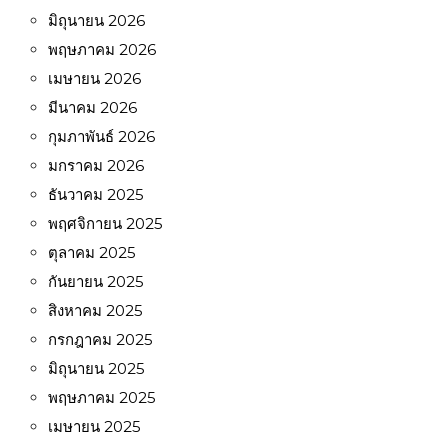
มิถุนายน 2026
พฤษภาคม 2026
เมษายน 2026
มีนาคม 2026
กุมภาพันธ์ 2026
มกราคม 2026
ธันวาคม 2025
พฤศจิกายน 2025
ตุลาคม 2025
กันยายน 2025
สิงหาคม 2025
กรกฎาคม 2025
มิถุนายน 2025
พฤษภาคม 2025
เมษายน 2025