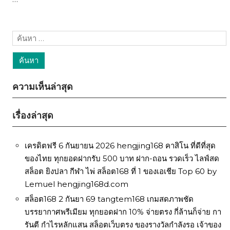
ค้นหา
สำหรับ:
ความเห็นล่าสุด
เรื่องล่าสุด
เครดิตฟรี 6 กันยายน 2026 hengjing168 คาสิโน ที่ดีที่สุด
ของไทย ทุกยอดฝากรับ 500 บาท ฝาก-ถอน รวดเร็ว ไลฟ์สด
สล็อต ยิงปลา กีฬา ไพ่ สล็อต168 ที่ 1 ของเอเชีย Top 60 by
Lemuel hengjing168d.com
สล็อต168 2 กันยา 69 tangtem168 เกมสดภาพชัด
บรรยากาศพรีเมียม ทุกยอดฝาก 10% จ่ายตรง กี่ล้านก็จ่าย กา
รันตี กำไรหลักแสน สล็อตเว็บตรง ของรางวัลกำลังรอ เจ้าของ