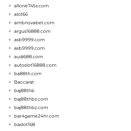
allone745s.com
alot66
ambnovabet.com
argus16888.com
asb9999.com
asb9999.com
audi688.com
autoslot16888.com
ba88th.com
Baccarat
baj88thb
baj88thbz.com
baj88thbz.com
bar4game24hr.com
baslot168