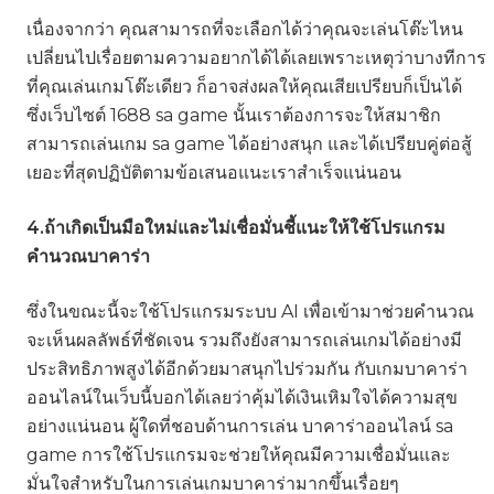
เนื่องจากว่า คุณสามารถที่จะเลือกได้ว่าคุณจะเล่นโต๊ะไหน
เปลี่ยนไปเรื่อยตามความอยากได้ได้เลยเพราะเหตุว่าบางทีการ
ที่คุณเล่นเกมโต๊ะเดียว ก็อาจส่งผลให้คุณเสียเปรียบก็เป็นได้
ซึ่งเว็บไซต์ 1688 sa game นั้นเราต้องการจะให้สมาชิก
สามารถเล่นเกม sa game ได้อย่างสนุก และได้เปรียบคู่ต่อสู้
เยอะที่สุดปฏิบัติตามข้อเสนอแนะเราสำเร็จแน่นอน
4.ถ้าเกิดเป็นมือใหม่และไม่เชื่อมั่นชี้แนะให้ใช้โปรแกรม
คำนวณบาคาร่า
ซึ่งในขณะนี้จะใช้โปรแกรมระบบ AI เพื่อเข้ามาช่วยคำนวณ
จะเห็นผลลัพธ์ที่ชัดเจน รวมถึงยังสามารถเล่นเกมได้อย่างมี
ประสิทธิภาพสูงได้อีกด้วยมาสนุกไปร่วมกัน กับเกมบาคาร่า
ออนไลน์ในเว็บนี้บอกได้เลยว่าคุ้มได้เงินเหิมใจได้ความสุข
อย่างแน่นอน ผู้ใดที่ชอบด้านการเล่น บาคาร่าออนไลน์ sa
game การใช้โปรแกรมจะช่วยให้คุณมีความเชื่อมั่นและ
มั่นใจสำหรับในการเล่นเกมบาคาร่ามากขึ้นเรื่อยๆ