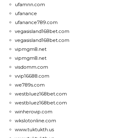
ufamnn.com
ufanance
ufanance789.com
vegasisland168bet.com
vegasisland168bet.com
vipmgm8.net
vipmgm8.net
visdomm.com
vvip16688.com
we789s.com
westbluez168bet.com
westbluez168bet.com
winherovip.com
wkslotonline.com
www.tuktukth.us