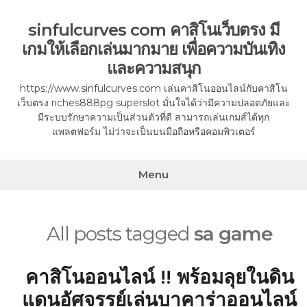
Skip
to
sinfulcurves com คาสิโนเว็บตรง มี
content
เกมให้เลือกเล่นมากมาย เพื่อความบันเทิง
และความสนุก
https://www.sinfulcurves.com เล่นคาสิโนออนไลน์กับคาสิโน
เว็บตรง riches888pg superslot มั่นใจได้ว่ามีความปลอดภัยและ
มีระบบรักษาความเป็นส่วนตัวที่ดี สามารถเล่นเกมส์ได้ทุก
แพลตฟอร์ม ไม่ว่าจะเป็นบนมือถือหรือคอมพิวเตอร์
Menu
All posts tagged
sa game
คาสิโนออนไลน์ !! พร้อมลุยในดิน
แดนอัศจรรย์เล่นบาคาร่าออนไลน์