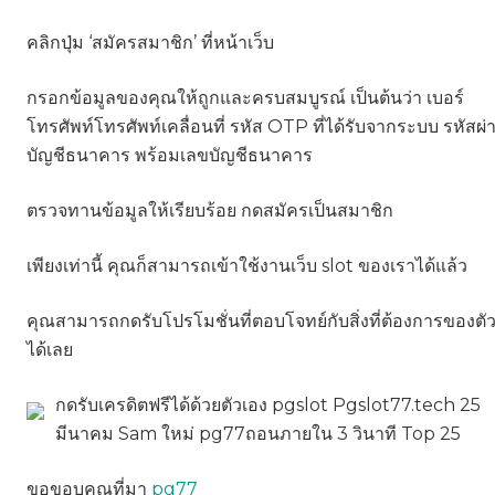
คลิกปุ่ม ‘สมัครสมาชิก’ ที่หน้าเว็บ
กรอกข้อมูลของคุณให้ถูกและครบสมบูรณ์ เป็นต้นว่า เบอร์
โทรศัพท์โทรศัพท์เคลื่อนที่ รหัส OTP ที่ได้รับจากระบบ รหัสผ่
บัญชีธนาคาร พร้อมเลขบัญชีธนาคาร
ตรวจทานข้อมูลให้เรียบร้อย กดสมัครเป็นสมาชิก
เพียงเท่านี้ คุณก็สามารถเข้าใช้งานเว็บ slot ของเราได้แล้ว
คุณสามารถกดรับโปรโมชั่นที่ตอบโจทย์กับสิ่งที่ต้องการของตั
ได้เลย
กดรับเครดิตฟรีได้ด้วยตัวเอง pgslot Pgslot77.tech 25
มีนาคม Sam ใหม่ pg77ถอนภายใน 3 วินาที Top 25
ขอขอบคุณที่มา
pg77