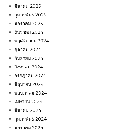
มีนาคม 2025
กุมภาพันธ์ 2025
มกราคม 2025
ธันวาคม 2024
พฤศจิกายน 2024
ตุลาคม 2024
กันยายน 2024
สิงหาคม 2024
กรกฎาคม 2024
มิถุนายน 2024
พฤษภาคม 2024
เมษายน 2024
มีนาคม 2024
กุมภาพันธ์ 2024
มกราคม 2024