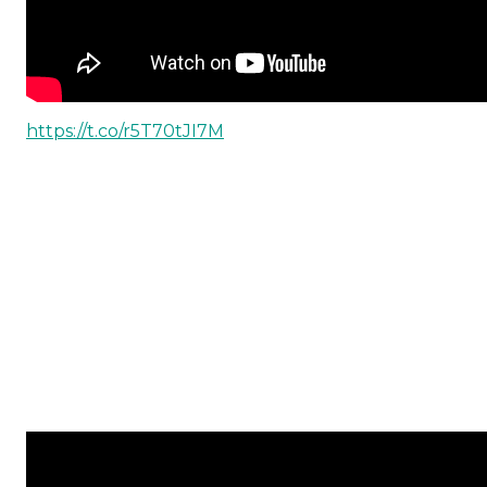
https://t.co/r5T70tJI7M