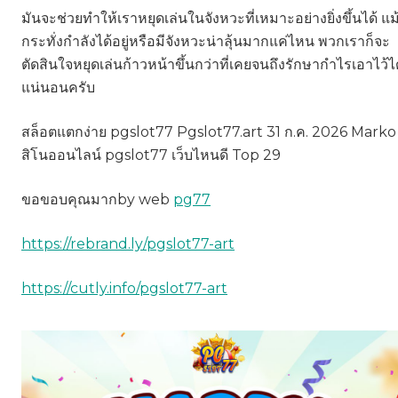
มันจะช่วยทำให้เราหยุดเล่นในจังหวะที่เหมาะอย่างยิ่งขึ้นได้ แม
กระทั่งกำลังได้อยู่หรือมีจังหวะน่าลุ้นมากแค่ไหน พวกเราก็จะ
ตัดสินใจหยุดเล่นก้าวหน้าขึ้นกว่าที่เคยจนถึงรักษากำไรเอาไว้ได
แน่นอนครับ
สล็อตแตกง่าย pgslot77 Pgslot77.art 31 ก.ค. 2026 Marko
สิโนออนไลน์ pgslot77 เว็บไหนดี Top 29
ขอขอบคุณมากby web
pg77
https://rebrand.ly/pgslot77-art
https://cutly.info/pgslot77-art