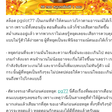
สล็อต pgslot77 เป็นเกมที่ทำให้คนแกว่งไกวตามอารมณ์ได้เร
มาก เพราะมีทั้งตอนลุ้น ตอนตื่นเต้น แล้วก็ช่วงเสียดายเกิดขึ้น
สม่ำเสมออยู่แล้ว หากพวกเราไม่เคยรู้หยุดเลยจะเสียการควบคุ
แบบไม่รู้ตัวได้ง่ายดาย ผู้ที่หยุดเป็นจะพินิจอารมณ์ตนเองได้เร็ว
• หยุดก่อนที่จะความมั่นใจและความเชื่อมั่นจะเยอะเกินไป: ตอนท
เกมกำลังแจก คนจำนวนไม่น้อยอาจจะเริ่มได้ใจขึ้นมาเลยว่า เ
กำลังจับจังหวะเกมได้ และจากนั้นก็เพิ่มเบทแบบไม่ทันรู้ตัว แม้
กระนั้นผู้ที่หยุดเป็นจริงๆจะไม่ปลดปล่อยให้ความแน่ใจเยอะเกิ
จนถึงพาไปไกลแบบงี้
• ตัดวงจรเอาคืนก่อนค่อยหยุด:
pg77
นี่คือเรื่องที่ผมอยากเตือน
คนแบบสุดๆเลยขอรับ เพราะเหตุว่านี่เป็นสาเหตุที่ทำให้ผู้คนจ
มากเล่นแล้วเสียมากที่สุด ขอเอาคืนก่อนค่อยหยุด ทั้งๆที่จริงๆม
ควรจะหยุดแล้ว หยุดตอนกักคุมเองได้ดีที่สุดแล้วครับผม