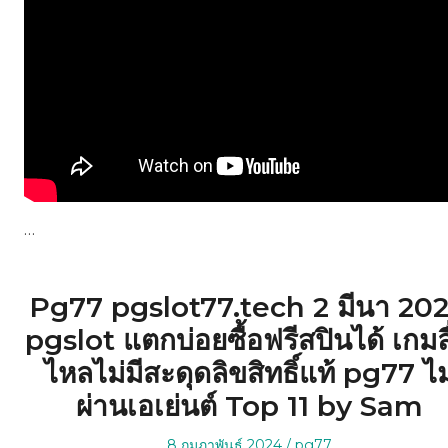
…
Pg77 pgslot77.tech 2 มีนา 20
pgslot แตกบ่อยซื้อฟรีสปินได้ เกมล
ไหลไม่มีสะดุดลิขสิทธิ์แท้ pg77 ไม
ผ่านเอเย่นต์ Top 11 by Sam
Posted
Posted
8 กุมภาพันธ์ 2024
pg77