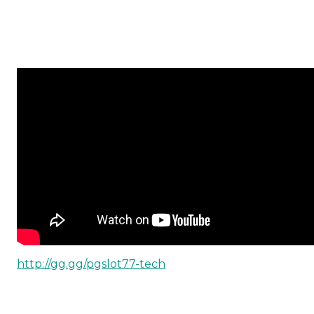
http://gg.gg/pgslot77-tech