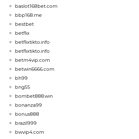
baslot168bet.com
bbp168.me
bestbet
betflix
betflixtikto.info
betflixtikto.info
betm4vip.com
betwin6666.com
bh99
bng55
bombet888.win
bonanza99
bonus888
brazil999
bwvip4.com