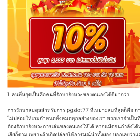
1. คนที่หยุดเป็นคือคนที่รักษาจังหวะของตนเองได้ดีมากว่า
การรักษาสมดุลสำหรับการ pgslot77 ที่เหมาะสมที่สุดก็คือ ก
ไม่ปล่อยให้เกมกำหนดทั้งหมดทุกอย่างของเรา พวกเราจำเป็นที
ต้องรักษาจังหวะการเล่นของตนเองให้ได้ หากแม้ตอนกำลังได้
เสียก็ตาม เพราะถ้าเกิดปล่อยให้อารมณ์นำทั้งผอง บอกเลยว่าแ