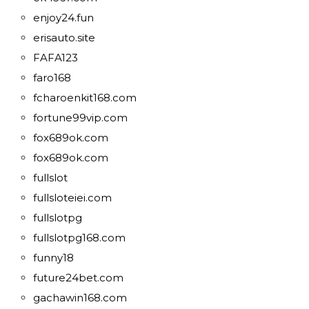
enjoy24.fun
erisauto.site
FAFA123
faro168
fcharoenkit168.com
fortune99vip.com
fox689ok.com
fox689ok.com
fullslot
fullsloteiei.com
fullslotpg
fullslotpg168.com
funny18
future24bet.com
gachawin168.com