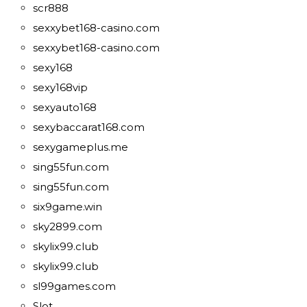
scr888
sexxybet168-casino.com
sexxybet168-casino.com
sexy168
sexy168vip
sexyauto168
sexybaccarat168.com
sexygameplus.me
sing55fun.com
sing55fun.com
six9game.win
sky2899.com
skylix99.club
skylix99.club
sl99games.com
Slot