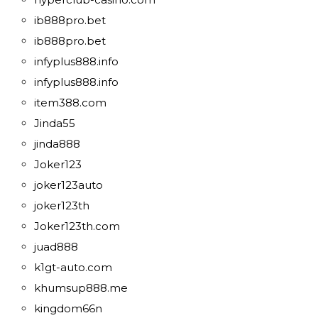
ib888pro.bet
ib888pro.bet
infyplus888.info
infyplus888.info
item388.com
Jinda55
jinda888
Joker123
joker123auto
joker123th
Joker123th.com
juad888
k1gt-auto.com
khumsup888.me
kingdom66n