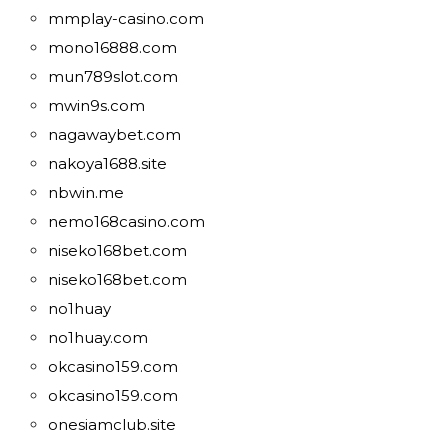
mmplay-casino.com
mono16888.com
mun789slot.com
mwin9s.com
nagawaybet.com
nakoya1688.site
nbwin.me
nemo168casino.com
niseko168bet.com
niseko168bet.com
no1huay
no1huay.com
okcasino159.com
okcasino159.com
onesiamclub.site