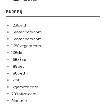
หมวดหมู่
123lionth
13satanbets.com
13satanbets.com
1688vegasx.com
168slot
168สล็อต
188bet
188betth
1xbit
1xgameth.com
789pluss.com
8lots.me