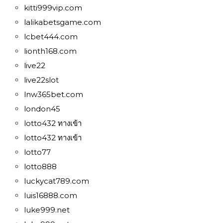
kitti999vip.com
lalikabetsgame.com
lcbet444.com
lionth168.com
live22
live22slot
lnw365bet.com
london45
lotto432 ทางเข้า
lotto432 ทางเข้า
lotto77
lotto888
luckycat789.com
luis16888.com
luke999.net