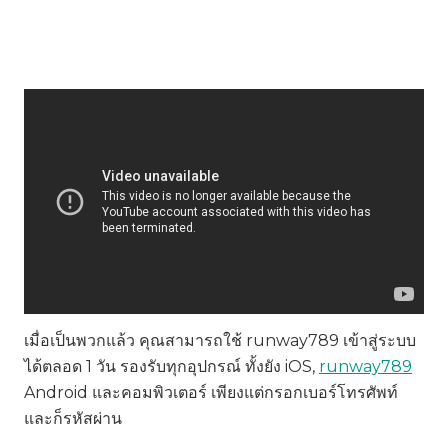
เมื่อเป็นพวกแล้ว คุณสามารถใช้ runway789 เข้าสู่ระบบ
ได้ตลอด 1 วัน รองรับทุกอุปกรณ์ ทั้งยัง iOS,
runway789
Android และคอมพิวเตอร์ เพียงแต่กรอกเบอร์โทรศัพท์
และก็รหัสผ่าน