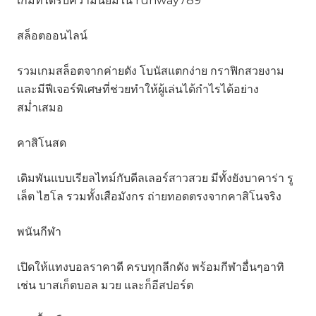
เกมที่ได้รับความนิยมใน runway789
สล็อตออนไลน์
รวมเกมสล็อตจากค่ายดัง โบนัสแตกง่าย กราฟิกสวยงาม
และมีฟีเจอร์พิเศษที่ช่วยทำให้ผู้เล่นได้กำไรได้อย่าง
สม่ำเสมอ
คาสิโนสด
เดิมพันแบบเรียลไทม์กับดีลเลอร์สาวสวย มีทั้งยังบาคาร่า รู
เล็ต ไฮโล รวมทั้งเสือมังกร ถ่ายทอดตรงจากคาสิโนจริง
พนันกีฬา
เปิดให้แทงบอลราคาดี ครบทุกลีกดัง พร้อมกีฬาอื่นๆอาทิ
เช่น บาสเก็ตบอล มวย และก็อีสปอร์ต