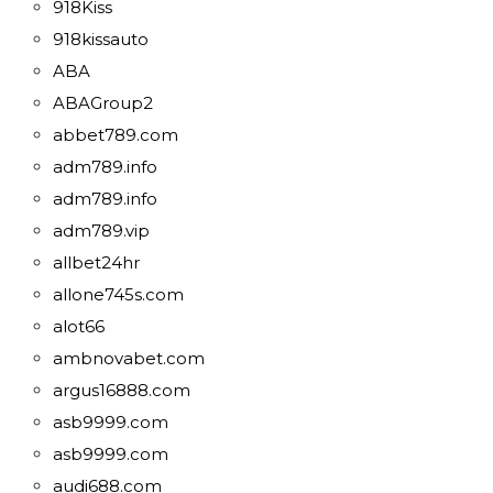
918Kiss
918kissauto
ABA
ABAGroup2
abbet789.com
adm789.info
adm789.info
adm789.vip
allbet24hr
allone745s.com
alot66
ambnovabet.com
argus16888.com
asb9999.com
asb9999.com
audi688.com