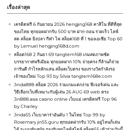
เรื่องล่าสุด
เครดิตฟรี 6 กันยายน 2026 hengjing168 คาสิโน ที่ดีที่สุด
ของไทย ทุกยอดฝากรับ 500 บาท ฝาก-ถอน รวดเร็ว ไลฟ์
สด สล็อต ยิงปลา กีฬา ไพ่ สล็อต168 ที่ 1 ของเอเชีย Top 60
by Lemuel hengjing168d.com
สล็อต168 2 กันยา 69 tangtem168 เกมสดภาพชัด
บรรยากาศพรีเมียม ทุกยอดฝาก 10% จ่ายตรง กี่ล้านก็จ่าย
การันตี กำไรหลักแสน สล็อตเว็บตรง ของรางวัลกำลังรอ
เจ้าของใหม่ Top 93 by Silvia tangtem168e.com
Jinda888 สล็อต 2026 รวมเกมแตกง่าย ฟีเจอร์เด่น และ
วิธีเลือกเว็บที่เหมาะกับผู้เล่น 26 AUG 69 web ตรง
Jin888.asia casino online เว็บแม่ เครดิตฟรี Top 96
by Charley
Jinda55 เว็บบาคาร่าอันดับ 1 ในไทย Top 99 by
Rosemary jin55.guru ทุกยอดฝากรับ 10% อยู่ไหนก็เล่น
ได้ ระบบทันสมัย รองรับทุกไลฟ์สไตล์ สล็อต55 เข้าร่วมวันนี้