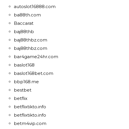
autoslot16888.com
ba88th.com
Baccarat
baj88thb
baj88thbz.com
baj88thbz.com
bar4game24hr.com
baslot168
baslot168bet.com
bbp168.me
bestbet
betflix
betflixtikto.info
betflixtikto.info
betm4vip.com