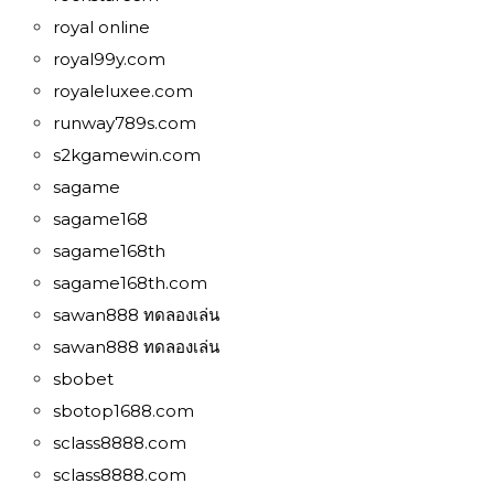
royal online
royal99y.com
royaleluxee.com
runway789s.com
s2kgamewin.com
sagame
sagame168
sagame168th
sagame168th.com
sawan888 ทดลองเล่น
sawan888 ทดลองเล่น
sbobet
sbotop1688.com
sclass8888.com
sclass8888.com