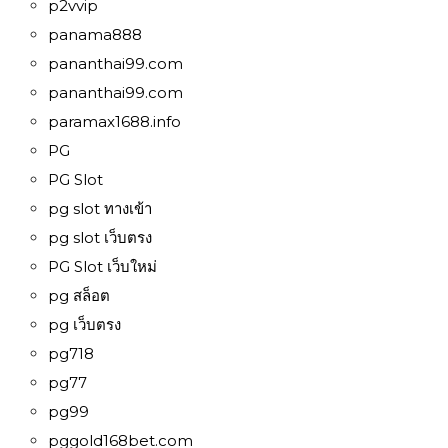
p2vvip
panama888
pananthai99.com
pananthai99.com
paramax1688.info
PG
PG Slot
pg slot ทางเข้า
pg slot เว็บตรง
PG Slot เว็บใหม่
pg สล็อต
pg เว็บตรง
pg718
pg77
pg99
pggold168bet.com