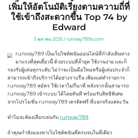
เพิ่มให้อัตโนมัติเรียงตามความถี่ที่
ใช้เข้าถึงสะดวกขึ้น Top 74 by
Edward
Posted
Posted
5 ตุลาคม 2025
runway789s.com
on
in
runway789 เป็นเว็บไซต์พนันออนไลน์ที่กำลังเดินทาง
มาแรงที่สุดเดี๋ยวนี้ ด้วยระบบที่ล้ำยุค ใช้งานง่าย และก็
รองรับผู้เล่นทุกระดับ ไม่ว่าจะเป็นมือใหม่หรือผู้เล่นประจำก็
สามารถเข้าถึงบริการได้อย่างราบรื่น เพียงแต่ทำรายการ
runway789 สมัคร ใช้เวลาไม่กี่นาที หลังจากนั้นสามารถ
runway789 เข้าระบบ ได้โดยทันที พร้อมรับสิทธิพิเศษ
จากโปรโมชั่น runway789 เครดิตฟรี ที่แจกจริงแต่ละวัน
ทำไมจะต้องเลือกเล่นกับ
runway789
ถ้าคุณกำลังมองหาเว็บไซต์พนันที่ครบจบในที่เดียว