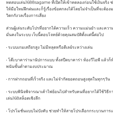
ทดสอบเล่น1688sagame ที่เปิดให้เข้าทดลองก่อนใช้เงินจริง ช
ให้มือใหม่ฝึกฝนและก็รู้เรื่องข้อตกลงได้โดยไม่จำเป็นที่จะต้อง
วิตกกังวลเรื่องการเสี่ยง
ส่วนผู้เล่นระดับโปรที่อยากได้ความเร็ว ความแม่นยำ และควา
มั่นคงในระบบ เว็บนี้ตอบโจทย์ด้วยคุณสมบัติตั้งแต่นี้ต่อไป
• ระบบเกมเสถียรสูง ไม่มีหลุดหรือดีเลย์ระหว่างเล่น
• โต๊ะบาคาร่านานัปการแบบ ทั้งสปีดบาคาร่า ห้องวีไอพี แล้วก็ห
พนันขั้นต่ำตามงบประมาณ
• การฝากถอนที่เร็วจริง และไม่จำกัดยอดถอนสูงสุดในทุกๆวัน
• ระบบพินิจพิจารณาเค้าไพ่ย้อนไปสำหรับคนที่อยากได้ใช้วิธีก
เล่น168สล็อตเชิงลึก
• โปรโมชั่นแบบไม่บังคับ ช่วยทำให้สายโปรเลือกกระบวนการเ