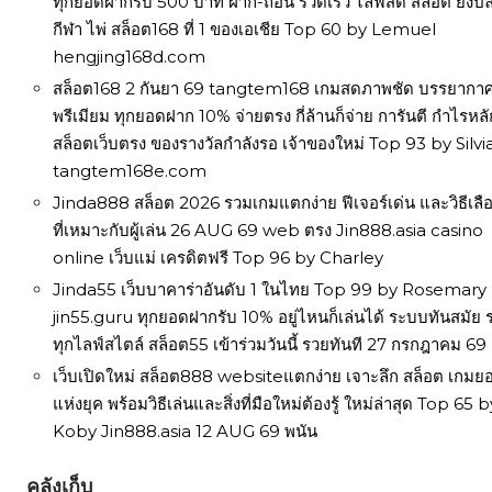
ทุกยอดฝากรับ 500 บาท ฝาก-ถอน รวดเร็ว ไลฟ์สด สล็อต ยิงป
กีฬา ไพ่ สล็อต168 ที่ 1 ของเอเชีย Top 60 by Lemuel
hengjing168d.com
สล็อต168 2 กันยา 69 tangtem168 เกมสดภาพชัด บรรยากา
พรีเมียม ทุกยอดฝาก 10% จ่ายตรง กี่ล้านก็จ่าย การันตี กำไรห
สล็อตเว็บตรง ของรางวัลกำลังรอ เจ้าของใหม่ Top 93 by Silvi
tangtem168e.com
Jinda888 สล็อต 2026 รวมเกมแตกง่าย ฟีเจอร์เด่น และวิธีเลือ
ที่เหมาะกับผู้เล่น 26 AUG 69 web ตรง Jin888.asia casino
online เว็บแม่ เครดิตฟรี Top 96 by Charley
Jinda55 เว็บบาคาร่าอันดับ 1 ในไทย Top 99 by Rosemary
jin55.guru ทุกยอดฝากรับ 10% อยู่ไหนก็เล่นได้ ระบบทันสมัย 
ทุกไลฟ์สไตล์ สล็อต55 เข้าร่วมวันนี้ รวยทันที 27 กรกฎาคม 69
เว็บเปิดใหม่ สล็อต888 websiteแตกง่าย เจาะลึก สล็อต เกมย
แห่งยุค พร้อมวิธีเล่นและสิ่งที่มือใหม่ต้องรู้ ใหม่ล่าสุด Top 65 b
Koby Jin888.asia 12 AUG 69 พนัน
คลังเก็บ