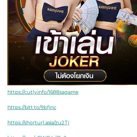
https://cutly.info/1688sagame
https://bitt.to/9bfjnc
https://shorturl.asia/zu2Tj