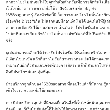
หากว่าโปรโมชั่นจะไม่ใช่จุดสำคัญสำหรับเพื่อการตัดสินใจเลื
เว็บไซต์บาคาร่า แต่ว่าก็ถือได้ว่าปัจจัยเสริมที่สำคัญ ซึ่ง
1688sagame รู้เรื่องหัวข้อนี้ดี ก็เลยวางแบบโปรโมชั่นโดยยึด
เรื่องจริง ไม่เวอร์เกิน ไม่แจกแบบที่ถอนเงินไม่ได้ แต่เน้นให้ผู้เล่
สามารถเลือกรับได้ตามสมควร เป็นต้นว่า โปรโมชั่นฝากแรกข
โบนัสคืนยอดเสีย แล้วก็โปรโมชั่นประจำสัปดาห์ที่ไม่ติดเทิร์นเก
จริง
ผู้เล่นสามารถเลือกได้ว่าจะรับโปรโมชั่น 168สล็อต หรือไม่ หาก
มีเงื่อนไขแน่ชัด แล้วก็หากไม่รับก็สามารถถอนเงินได้ตลอดเวล
เหมาะกับอีกทั้งสายเล่นจริงที่ต้องการอิสระ แล้วก็สายล่าโปรที
สิทธิประโยชน์แบบคุ้มที่สุด
ฝ่ายบริการลูกค้าของ 1688sagame ที่ตอบไวแล้วก็มีความรู้ค
เข้าใจจริง ช่วยเหลือได้ตลอดเวลา
การมีฝ่ายบริการลูกค้าที่ดียอดเยี่ยมในสิ่งที่เว็บไซต์พนันคุณภ
ต้องมี และก็เว็บไซต์แห่งนี้ก็ไม่ทำให้ผิดหวัง เพราะเหตุว่ากลุ่ม