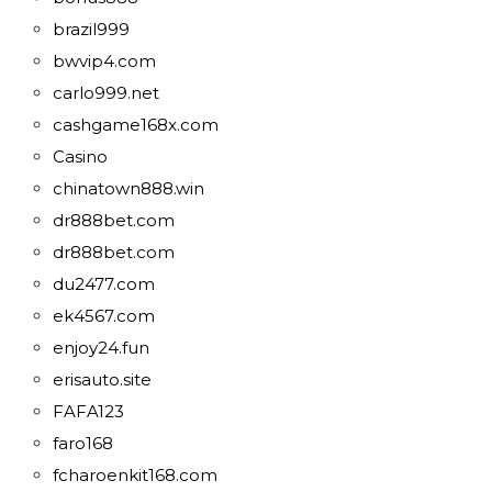
brazil999
bwvip4.com
carlo999.net
cashgame168x.com
Casino
chinatown888.win
dr888bet.com
dr888bet.com
du2477.com
ek4567.com
enjoy24.fun
erisauto.site
FAFA123
faro168
fcharoenkit168.com