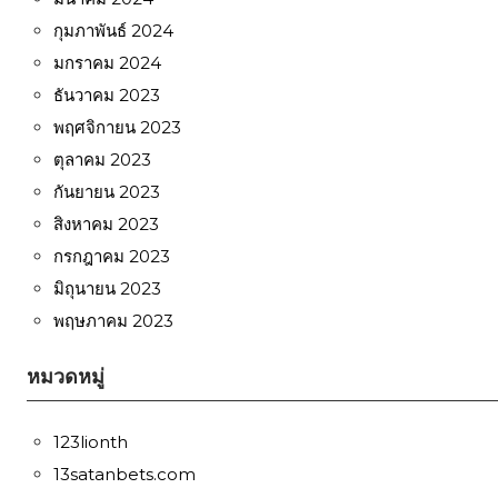
กุมภาพันธ์ 2024
มกราคม 2024
ธันวาคม 2023
พฤศจิกายน 2023
ตุลาคม 2023
กันยายน 2023
สิงหาคม 2023
กรกฎาคม 2023
มิถุนายน 2023
พฤษภาคม 2023
หมวดหมู่
123lionth
13satanbets.com