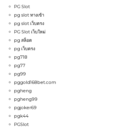
PG Slot
pg slot ทางเข้า
pg slot เว็บตรง
PG Slot เว็บใหม่
pg สล็อต
pg เว็บตรง
pg718
pg77
pg99
pggold168bet.com
pgheng
pgheng99
pgjoker69
pgk44
PGSlot