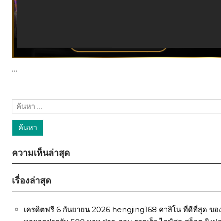
…
ค้นหา
สำหรับ:
ความเห็นล่าสุด
เรื่องล่าสุด
เครดิตฟรี 6 กันยายน 2026 hengjing168 คาสิโน ที่ดีที่สุด ข