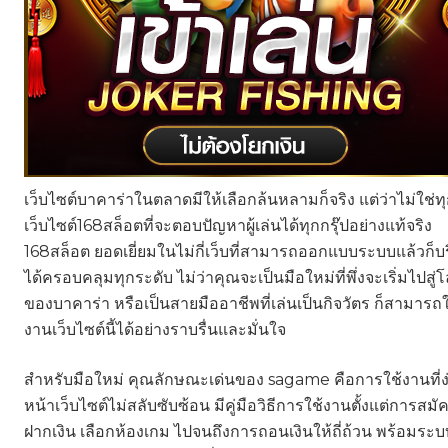
เว็บไซต์บาคาร่าในตลาดมีให้เลือกล้นหลามก็จริง แต่ว่าไม่ใช่ท
เว็บไซต์168สล็อตที่จะตอบปัญหาผู้เล่นได้ทุกกรุ๊ปอย่างแท้จริง
168สล็อต ยอดเยี่ยมในไม่กี่เว็บที่สามารถออกแบบระบบแล้วก็บ
ได้ครอบคลุมทุกระดับ ไม่ว่าคุณจะเป็นมือใหม่ที่พึ่งจะเริ่มไปสู่
ของบาคาร่า หรือเป็นสายมืออาชีพที่เล่นเป็นกิจวัตร ก็สามารถใ
งานเว็บไซต์นี้ได้อย่างราบรื่นและมั่นใจ
สำหรับมือใหม่ คุณลักษณะเด่นของ sagame คือการใช้งานที่ง
หน้าเว็บไซต์ไม่สลับซับซ้อน มีคู่มือวิธีการใช้งานตั้งแต่การสมั
ฝากเงิน เลือกห้องเกม ไปจนถึงการถอนเงินให้ถี่ถ้วน พร้อมระบ