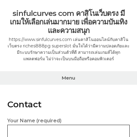
Skip
to
sinfulcurves com คาสิโนเว็บตรง มี
content
เกมให้เลือกเล่นมากมาย เพื่อความบันเทิง
และความสนุก
https://www.sinfulcurves.com เล่นคาสิโนออนไลน์กับคาสิโน
เว็บตรง riches888pg superslot มั่นใจได้ว่ามีความปลอดภัยและ
มีระบบรักษาความเป็นส่วนตัวที่ดี สามารถเล่นเกมส์ได้ทุก
แพลตฟอร์ม ไม่ว่าจะเป็นบนมือถือหรือคอมพิวเตอร์
Menu
Contact
Your Name (required)