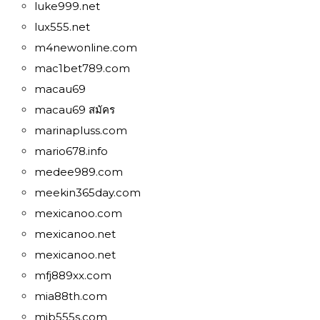
luke999.net
lux555.net
m4newonline.com
mac1bet789.com
macau69
macau69 สมัคร
marinapluss.com
mario678.info
medee989.com
meekin365day.com
mexicanoo.com
mexicanoo.net
mexicanoo.net
mfj889xx.com
mia88th.com
mib555s.com