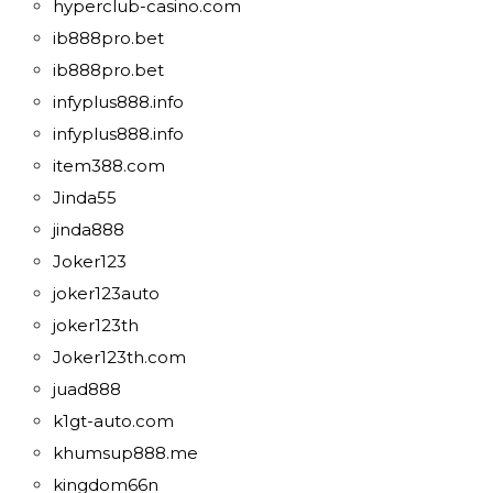
hyperclub-casino.com
ib888pro.bet
ib888pro.bet
infyplus888.info
infyplus888.info
item388.com
Jinda55
jinda888
Joker123
joker123auto
joker123th
Joker123th.com
juad888
k1gt-auto.com
khumsup888.me
kingdom66n