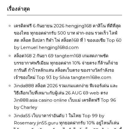
เรื่องล่าสุด
เครดิตฟรี 6 กันยายน 2026 hengjing168 คาสิโน ที่ดีที่สุด
ของไทย ทุกยอดฝากรับ 500 บาท ฝาก-ถอน รวดเร็ว ไลฟ์
สด สล็อต ยิงปลา กีฬา ไพ่ สล็อต168 ที่ 1 ของเอเชีย Top 60
by Lemuel hengjing168d.com
สล็อต168 2 กันยา 69 tangtem168 เกมสดภาพชัด
บรรยากาศพรีเมียม ทุกยอดฝาก 10% จ่ายตรง กี่ล้านก็จ่าย
การันตี กำไรหลักแสน สล็อตเว็บตรง ของรางวัลกำลังรอ
เจ้าของใหม่ Top 93 by Silvia tangtem168e.com
Jinda888 สล็อต 2026 รวมเกมแตกง่าย ฟีเจอร์เด่น และ
วิธีเลือกเว็บที่เหมาะกับผู้เล่น 26 AUG 69 web ตรง
Jin888.asia casino online เว็บแม่ เครดิตฟรี Top 96
by Charley
Jinda55 เว็บบาคาร่าอันดับ 1 ในไทย Top 99 by
Rosemary jin55.guru ทุกยอดฝากรับ 10% อยู่ไหนก็เล่น