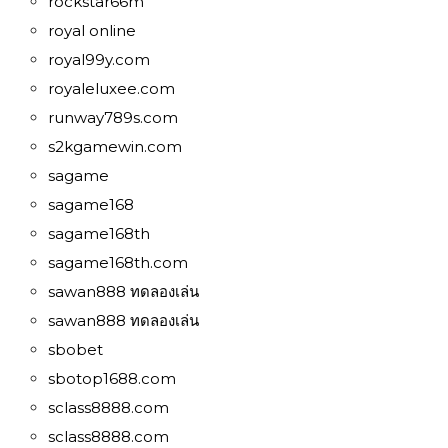
rockstar66m
royal online
royal99y.com
royaleluxee.com
runway789s.com
s2kgamewin.com
sagame
sagame168
sagame168th
sagame168th.com
sawan888 ทดลองเล่น
sawan888 ทดลองเล่น
sbobet
sbotop1688.com
sclass8888.com
sclass8888.com