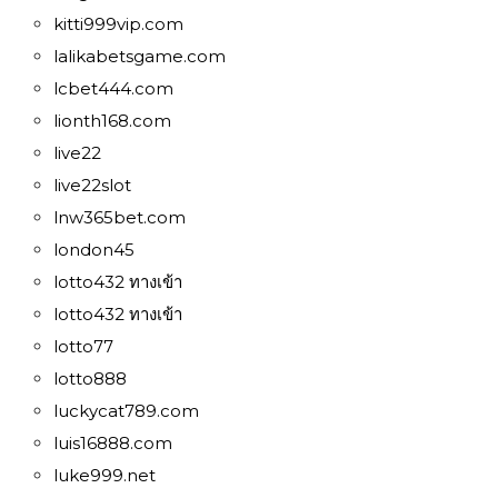
kitti999vip.com
lalikabetsgame.com
lcbet444.com
lionth168.com
live22
live22slot
lnw365bet.com
london45
lotto432 ทางเข้า
lotto432 ทางเข้า
lotto77
lotto888
luckycat789.com
luis16888.com
luke999.net