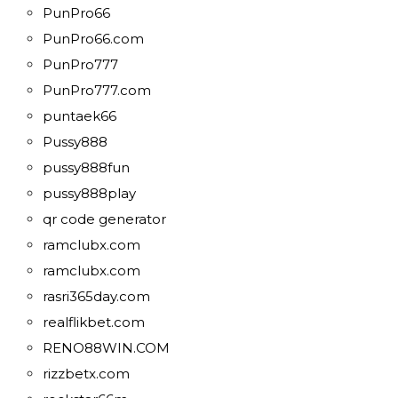
PunPro66
PunPro66.com
PunPro777
PunPro777.com
puntaek66
Pussy888
pussy888fun
pussy888play
qr code generator
ramclubx.com
ramclubx.com
rasri365day.com
realflikbet.com
RENO88WIN.COM
rizzbetx.com