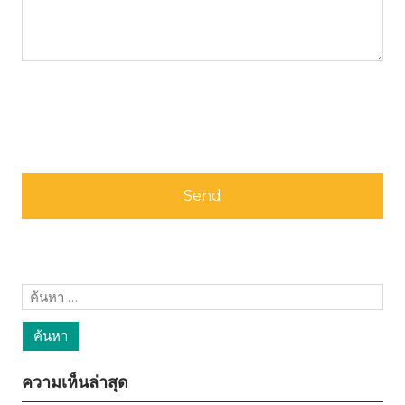
ค้นหา
สำหรับ:
ความเห็นล่าสุด