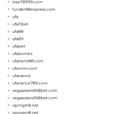
tree78999.com
tunder88express.com
ufa
ufa11bet
ufa88
ufa89
ufabet
ufabombx
ufaheno88.com
ufamnn.com
ufanance
ufanance789.com
vegasisland168bet.com
vegasisland168bet.com
vipmgm8.net
vipmgm8.net