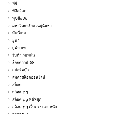
พีจี
พีจีสล็อต
พุซซี่888
มหาวิทยาลัยสวนสุนันทา
มันนี่เกม
ยูฟ่า
ยูฟ่าเบท
รับทำเว็บพนัน
ล็อกดาวน์168
สปอร์ตบุ๊ก
สมัครสล็อตออนไลน์
สล็อต
สล็อต pg
สล็อต pg ที่ดีที่สุด
สล็อต pg เว็บตรง แตกหนัก