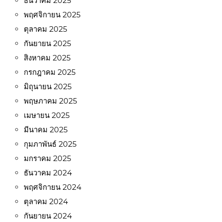
ธันวาคม 2025
พฤศจิกายน 2025
ตุลาคม 2025
กันยายน 2025
สิงหาคม 2025
กรกฎาคม 2025
มิถุนายน 2025
พฤษภาคม 2025
เมษายน 2025
มีนาคม 2025
กุมภาพันธ์ 2025
มกราคม 2025
ธันวาคม 2024
พฤศจิกายน 2024
ตุลาคม 2024
กันยายน 2024