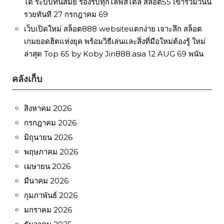
ได้ ระบบทันสมัย รองรับทุกไลฟ์สไตล์ สล็อต55 เข้าร่วมวันนี้
รวยทันที 27 กรกฎาคม 69
เว็บเปิดใหม่ สล็อต888 websiteแตกง่าย เจาะลึก สล็อต
เกมยอดฮิตแห่งยุค พร้อมวิธีเล่นและสิ่งที่มือใหม่ต้องรู้ ใหม่
ล่าสุด Top 65 by Koby Jin888.asia 12 AUG 69 พนัน
คลังเก็บ
สิงหาคม 2026
กรกฎาคม 2026
มิถุนายน 2026
พฤษภาคม 2026
เมษายน 2026
มีนาคม 2026
กุมภาพันธ์ 2026
มกราคม 2026