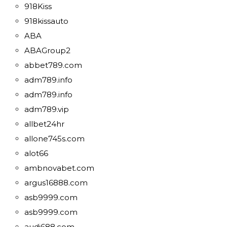
918Kiss
918kissauto
ABA
ABAGroup2
abbet789.com
adm789.info
adm789.info
adm789.vip
allbet24hr
allone745s.com
alot66
ambnovabet.com
argus16888.com
asb9999.com
asb9999.com
audi688.com