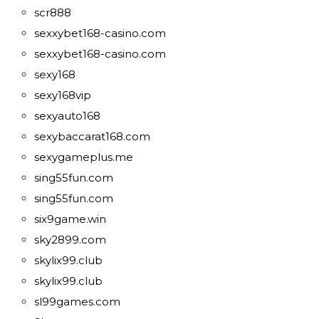
scr888
sexxybet168-casino.com
sexxybet168-casino.com
sexy168
sexy168vip
sexyauto168
sexybaccarat168.com
sexygameplus.me
sing55fun.com
sing55fun.com
six9game.win
sky2899.com
skylix99.club
skylix99.club
sl99games.com