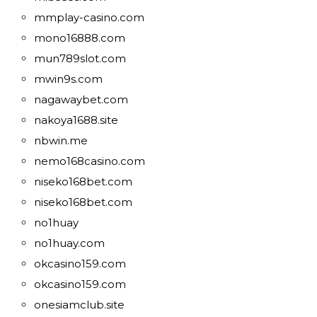
mmplay-casino.com
mono16888.com
mun789slot.com
mwin9s.com
nagawaybet.com
nakoya1688.site
nbwin.me
nemo168casino.com
niseko168bet.com
niseko168bet.com
no1huay
no1huay.com
okcasino159.com
okcasino159.com
onesiamclub.site