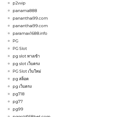
p2vvip
panama888
pananthai99.com
pananthai99.com
paramax1688.info
PG
PG Slot
pg slot ทางเข้า
pg slot เว็บตรง
PG Slot เว็บใหม่
pg สล็อต
pg เว็บตรง
pg718
pg77
pg99
pggold168bet.com