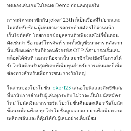
ทดลองเล่นเกมในโหมด Demo ก่อนลงทุนจริง
การสมัครสมาชิกกับ joker123th ก็เป็นเรื่องที่ไม่ยากและ
ไม่สลับซับซ้อน ผู้เล่นสามารถกระทำสมัครได้ผ่านหน้า
เว็บไซต์หลัก โดยกรอกข้อมูลส่วนตัวเพียงแค่ไม่กี่ขั้นตอน
ดังเช่นว่า ชื่อ เบอร์โทรศัพท์ รวมทั้งบัญชีธนาคาร หลังจาก
นั้นเพียงแต่การันตีตัวตนด้วยรหัส OTP ก็สามารถเริ่มเล่น
สล็อตได้ทันที นอกเหนือจากนั้น สมาชิกใหม่ยังมีโอกาสได้
รับโบนัสต้อนรับสุดพิเศษที่เพิ่มทุนสำหรับการเล่นและก็เพิ่ม
ช่องทางสำหรับเพื่อการชนะรางวัลใหญ่
ในส่วนของโปรโมชั่น
joker123
เสนอโบนัสและสิทธิพิเศษ
ที่นานัปการสำหรับผู้เล่นทุกระดับ ไม่ว่าจะเป็นโบนัสสมัคร
ใหม่ โบนัสเงินฝากรายวัน โปรโมชั่นคืนยอดเสีย หรือโบนัส
ชี้แนะเพื่อนพ้อง ทุกโปรโมชั่นถูกออกแบบมาเพื่อเพิ่มความ
เพลิดเพลินและก็คุ้มให้กับผู้เล่นอย่างเต็มเปี่ยม