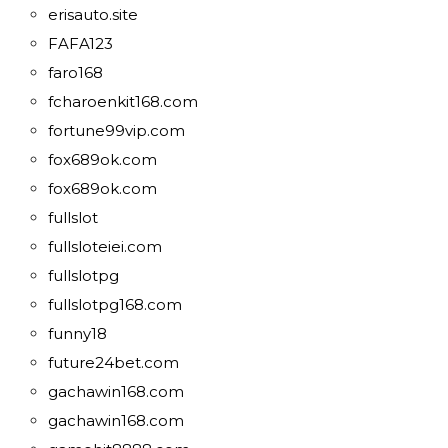
erisauto.site
FAFA123
faro168
fcharoenkit168.com
fortune99vip.com
fox689ok.com
fox689ok.com
fullslot
fullsloteiei.com
fullslotpg
fullslotpg168.com
funny18
future24bet.com
gachawin168.com
gachawin168.com