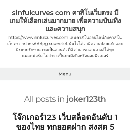
Skip
to
sinfulcurves com คาสิโนเว็บตรง มี
content
เกมให้เลือกเล่นมากมาย เพื่อความบันเทิง
และความสนุก
https://www.sinfulcurves.com เล่นคาสิโนออนไลน์กับคาสิโน
เว็บตรง riches888pg superslot มั่นใจได้ว่ามีความปลอดภัยและ
มีระบบรักษาความเป็นส่วนตัวที่ดี สามารถเล่นเกมส์ได้ทุก
แพลตฟอร์ม ไม่ว่าจะเป็นบนมือถือหรือคอมพิวเตอร์
Menu
All posts in
joker123th
โจ๊กเกอร์123 เว็บสล็อตอันดับ 1
ของไทย ทุกยอดฝาก สูงสุด 5