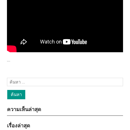
…
ค้นหา
สำหรับ:
ความเห็นล่าสุด
เรื่องล่าสุด