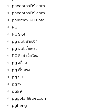
pananthai99.com
pananthai99.com
paramax1688.info
PG
PG Slot
pg slot ทางเข้า
pg slot เว็บตรง
PG Slot เว็บใหม่
pg สล็อต
pg เว็บตรง
pg718
pg77
pg99
pggold168bet.com
pgheng