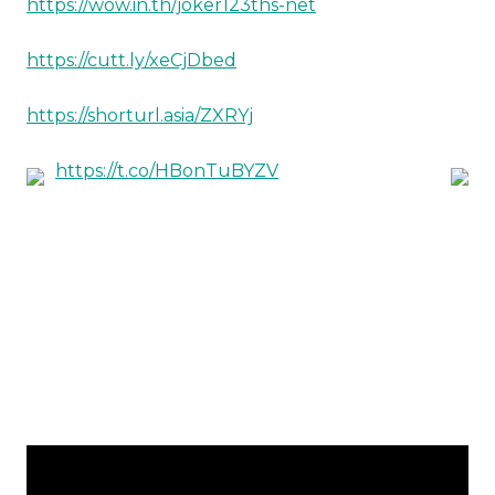
https://wow.in.th/joker123ths-net
https://cutt.ly/xeCjDbed
https://shorturl.asia/ZXRYj
https://t.co/HBonTuBYZV