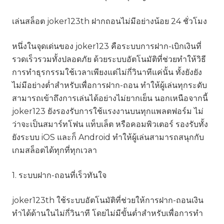
เล่นสล็อต joker123th ฝากถอนไม่มีอย่างน้อย 24 ชั่วโมง
หนึ่งในจุดเด่นของ joker123 คือระบบการฝาก-เบิกเงินที่
รวดเร็วรวมทั้งปลอดภัย ด้วยระบบอัตโนมัติที่ช่วยทำให้วิธี
การทำธุรกรรมใช้เวลาเพียงแต่ไม่กี่วินาทีแค่นั้น ทั้งยังยัง
ไม่มีอย่างต่ำสำหรับเพื่อการฝาก-ถอน ทำให้ผู้เล่นทุกระดับ
สามารถเข้าถึงการเล่นได้อย่างไม่ยากเย็น นอกเหนือจากนี้
joker123 ยังรองรับการใช้แรงงานบนทุกแพลตฟอร์ม ไม่
ว่าจะเป็นสมาร์ทโฟน แท็บเล็ต หรือคอมพิวเตอร์ รองรับทั้ง
ยังระบบ iOS และก็ Android ทำให้ผู้เล่นสามารถสนุกกับ
เกมสล็อตได้ทุกที่ทุกเวลา
1. ระบบฝาก-ถอนที่เร็วทันใจ
joker123th ใช้ระบบอัตโนมัติที่ช่วยให้การฝาก-ถอนเงิน
ทำได้ด้านในไม่กี่วินาที โดยไม่มีขั้นต่ำสำหรับเพื่อการทำ