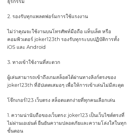
ธุรกรรม
2. รองรับทุกแพลตฟอร์มการใช้แรงงาน
ไม่ว่าคุณจะใช้งานบนโทรศัพท์มือถือ แท็บเล็ต หรือ
คอมพิวเตอร์ joker123th รองรับทุกระบบปฏิบัติการทั้ง
iOS และ Android
3. ทางเข้าใช้งานที่สะดวก
ผู้เล่นสามารถเข้าถึงเกมสล็อตได้ผ่านทางลิงก์ตรงของ
joker123th ที่อัปเดตเสมอๆ เพื่อให้การเข้าเล่นไม่มีสะดุด
โจ๊กเกอร์123 เว็บตรง สล็อตแตกง่ายที่ทุกคนเลือกเล่น
1. ความน่านับถือของเว็บตรง: joker123 เป็นเว็บไซต์ตรงที่
ไม่ผ่านเอเย่นต์ ยืนยันความปลอดภัยและความโล่งใสในทุก
ขั้นตอน