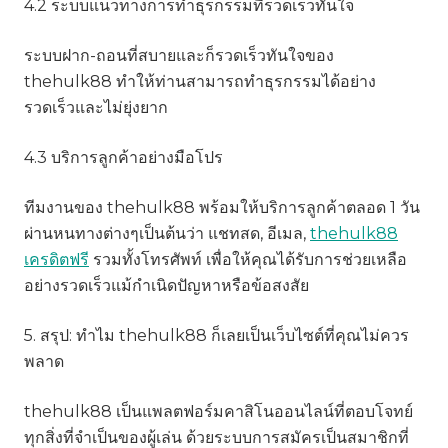
4.2 ระบบแนวทางการทำธุรกรรมที่รวดเร็วทันใจ
ระบบฝาก-ถอนที่สบายและก็รวดเร็วทันใจของ
thehulk88 ทำให้ท่านสามารถทำธุรกรรมได้อย่าง
รวดเร็วและไม่ยุ่งยาก
4.3 บริการลูกค้าอย่างมือโปร
ทีมงานของ thehulk88 พร้อมให้บริการลูกค้าตลอด 1 วัน
ผ่านหนทางต่างๆเป็นต้นว่า แชทสด, อีเมล,
thehulk88
เครดิตฟรี
รวมทั้งโทรศัพท์ เพื่อให้คุณได้รับการช่วยเหลือ
อย่างรวดเร็วแม้กำเนิดปัญหาหรือข้อสงสัย
5. สรุป: ทำไม thehulk88 ก็เลยเป็นเว็บไซต์ที่คุณไม่ควร
พลาด
thehulk88 เป็นแพลตฟอร์มคาสิโนออนไลน์ที่ตอบโจทย์
ทุกสิ่งที่จำเป็นของผู้เล่น ด้วยระบบการสมัครเป็นสมาชิกที่