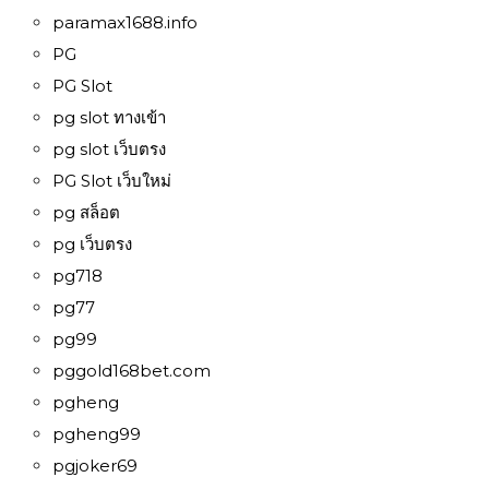
paramax1688.info
PG
PG Slot
pg slot ทางเข้า
pg slot เว็บตรง
PG Slot เว็บใหม่
pg สล็อต
pg เว็บตรง
pg718
pg77
pg99
pggold168bet.com
pgheng
pgheng99
pgjoker69