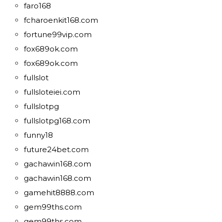
faro168
fcharoenkit168.com
fortune99vip.com
fox689ok.com
fox689ok.com
fullslot
fullsloteiei.com
fullslotpg
fullslotpg168.com
funny18
future24bet.com
gachawin168.com
gachawin168.com
gamehit8888.com
gem99ths.com
gem99ths.com