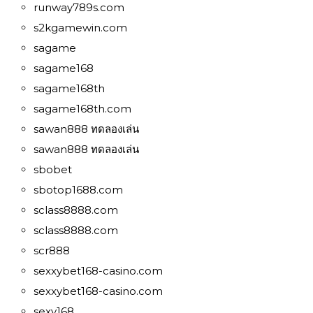
runway789s.com
s2kgamewin.com
sagame
sagame168
sagame168th
sagame168th.com
sawan888 ทดลองเล่น
sawan888 ทดลองเล่น
sbobet
sbotop1688.com
sclass8888.com
sclass8888.com
scr888
sexxybet168-casino.com
sexxybet168-casino.com
sexy168