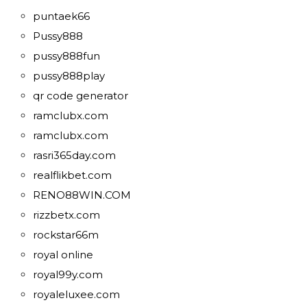
puntaek66
Pussy888
pussy888fun
pussy888play
qr code generator
ramclubx.com
ramclubx.com
rasri365day.com
realflikbet.com
RENO88WIN.COM
rizzbetx.com
rockstar66m
royal online
royal99y.com
royaleluxee.com