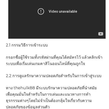
2.1 กรรมวิธีการเข้าระบบ
กรอกชื่อผู้ใช้รวมทั้งรหัสผ่านที่คุณได้สมัครไว้ แล้วคลิกเข้า
ระบบเพื่อเริ่มเล่นเกมคาสิโนออนไลน์ที่คุณถูกใจ
2.2 การดูแลรักษาความปลอดภัยสำหรับในการเข้าสู่ระบบ
ทาง thehulk88 มีระบบรักษาความปลอดภัยที่นำสมัย
เพื่อคุณมั่นใจสำหรับในการเล่นและแนวทางการทำ
ธุรกรรมต่างๆโดยไม่จำเป็นต้องกลุ้มใจเกี่ยวกับความ
ปลอดภัยของข้อมูลส่วนตัว