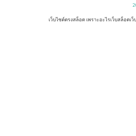
P
2
o
เว็บไซต์ตรงสล็อต เพราะอะไรเว็บสล็อตเว็