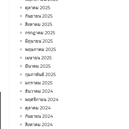
ตุลาคม 2025
กันยายน 2025
สิงหาคม 2025
กรกฎาคม 2025
มิถุนายน 2025
พฤษภาคม 2025
เมษายน 2025
มีนาคม 2025
กุมภาพันธ์ 2025
มกราคม 2025
ธันวาคม 2024
พฤศจิกายน 2024
ตุลาคม 2024
กันยายน 2024
สิงหาคม 2024