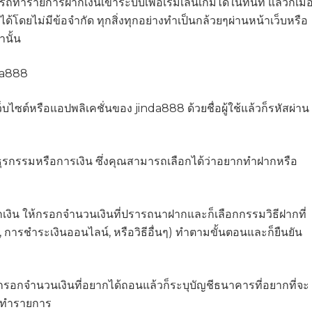
ถทำรายการฝากเงินเข้าระบบเพื่อเริ่มเล่นเกมได้ในทันที แล้วก็เมื่
โดยไม่มีข้อจำกัด ทุกสิ่งทุกอย่างทำเป็นกล้วยๆผ่านหน้าเว็บหรือ
านั้น
nda888
ว็บไซต์หรือแอปพลิเคชั่นของ jinda888 ด้วยชื่อผู้ใช้แล้วก็รหัสผ่าน
ธุรกรรมหรือการเงิน ซึ่งคุณสามารถเลือกได้ว่าอยากทำฝากหรือ
กเงิน ให้กรอกจำนวนเงินที่ปรารถนาฝากและก็เลือกกรรมวิธีฝากที่
การชำระเงินออนไลน์, หรือวิธีอื่นๆ) ทำตามขั้นตอนและก็ยืนยัน
กรอกจำนวนเงินที่อยากได้ถอนแล้วก็ระบุบัญชีธนาคารที่อยากที่จะ
ารทำรายการ