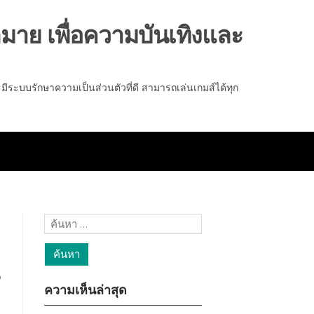
มาย เพื่อความบันเทิงและ
ระบบรักษาความเป็นส่วนตัวที่ดี สามารถเล่นเกมส์ได้ทุก
ค้นหา
สำหรับ:
8
ความเห็นล่าสุด