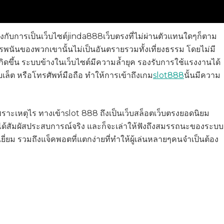
ยวข้องกับการเป็นเว็บไซต์jinda888เว็บตรงที่ไม่ผ่านตัวแทนใดๆก็ตาม
การพนันของพวกเขานั้นไม่เป็นอันตรายรวมทั้งเที่ยงธรรม โดยไม่มี
ขึ้น ระบบข้างในเว็บไซต์มีความล้ำยุค รองรับการใช้แรงงานได้
บเล็ต หรือโทรศัพท์มือถือ ทำให้การเข้าถึงเกม
slot888
นั้นมีความ
เพราะเหตุไร ทางเข้าslot 888 ถึงเป็นเว็บสล็อตเว็บตรงยอดนิยม
ี่ได้สัมผัสประสบการณ์จริง และก็จะเล่าให้ฟังถึงสมรรถนะของระบบ
ยี่ยม รวมถึงแจ็คพอตที่แตกง่ายที่ทำให้ผู้เล่นหลายๆคนจำเป็นต้อง