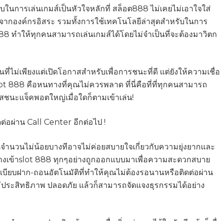
ารเล่นเกมส์เป็นหัวใจหลักที่ สล็อต888 ไม่เคยไม่เอาใจใส่
ันจากองค์กรอิสระ รวมทั้งการใช้เทคโนโลยีล่าสุดสำหรับในการ
88 ทำให้ทุกคนสามารถเล่นเกมส์ได้โดยไม่จำเป็นที่จะต้องมาวิตก
ที่ไม่เพียงแต่เปิดโอกาสสำหรับเพื่อการชนะที่ดี แต่ยังให้ความเชื่อ
ot 888 คือหนทางที่คุณไม่ควรพลาด ที่นี่คือที่ที่ทุกคนสามารถ
สชนะแจ็คพอตใหญ่เมื่อใดก็ตามเข้าเล่น!
ดต่อผ่าน Call Center อีกต่อไป !
คนจำนวนไม่น้อยบางทีอาจไม่ค่อยสบายใจเกี่ยวกับความยุ่งยากและ
 ทางเข้าslot 888 ทุกๆอย่างถูกออกแบบมาเพื่อความสะดวกสบาย
เบียบฝาก-ถอนอัตโนมัติที่ทำให้คุณไม่ต้องรอนานหรือติดต่อผ่าน
มีประสิทธิภาพ ปลอดภัย แล้วก็สามารถจัดแจงธุรกรรมได้อย่าง