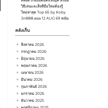
สล็อต เกมยอดฮิตแห่งยุค พร้อม
วิธีเล่นและสิ่งที่มือใหม่ต้องรู้
ใหม่ล่าสุด Top 65 by Koby
Jin888.asia 12 AUG 69 พนัน
คลังเก็บ
สิงหาคม 2026
กรกฎาคม 2026
มิถุนายน 2026
พฤษภาคม 2026
เมษายน 2026
มีนาคม 2026
กุมภาพันธ์ 2026
มกราคม 2026
ธันวาคม 2025
พฤศจิกายน 2025