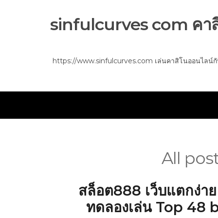
Skip
to
sinfulcurves com คาสิโ
content
https://www.sinfulcurves.com เล่นคาสิโนออนไลน์กับค
All po
สล็อต888 เว็บแตกง่าย
ทดลองเล่น Top 48 