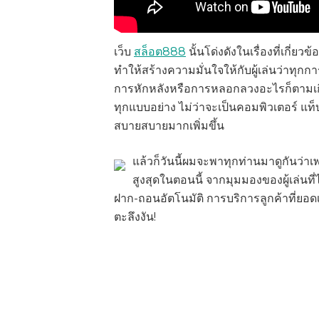
เว็บ
สล็อต888
นั้นโด่งดังในเรื่องที่เกี่
ทำให้สร้างความมั่นใจให้กับผู้เล่นว่าทุก
การหักหลังหรือการหลอกลวงอะไรก็ตามเกิด
ทุกแบบอย่าง ไม่ว่าจะเป็นคอมพิวเตอร์ แท็
สบายสบายมากเพิ่มขึ้น
แล้วก็วันนี้ผมจะพาทุกท่านมาดูกันว่า
สูงสุดในตอนนี้ จากมุมมองของผู้เล่นท
ฝาก-ถอนอัตโนมัติ การบริการลูกค้าที่ยอดเ
ตะลึงงัน!