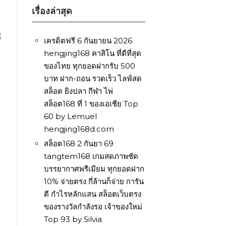
เรื่องล่าสุด
เครดิตฟรี 6 กันยายน 2026
hengjing168 คาสิโน ที่ดีที่สุด
ของไทย ทุกยอดฝากรับ 500
บาท ฝาก-ถอน รวดเร็ว ไลฟ์สด
สล็อต ยิงปลา กีฬา ไพ่
สล็อต168 ที่ 1 ของเอเชีย Top
60 by Lemuel
hengjing168d.com
สล็อต168 2 กันยา 69
tangtem168 เกมสดภาพชัด
บรรยากาศพรีเมียม ทุกยอดฝาก
10% จ่ายตรง กี่ล้านก็จ่าย การัน
ตี กำไรหลักแสน สล็อตเว็บตรง
ของรางวัลกำลังรอ เจ้าของใหม่
Top 93 by Silvia