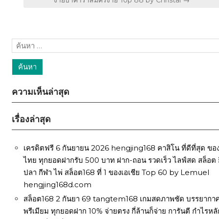
ค้นหา
สำหรับ:
ความเห็นล่าสุด
เรื่องล่าสุด
เครดิตฟรี 6 กันยายน 2026 hengjing168 คาสิโน ที่ดีที่สุด ขอ
ไทย ทุกยอดฝากรับ 500 บาท ฝาก-ถอน รวดเร็ว ไลฟ์สด สล็อต ย
ปลา กีฬา ไพ่ สล็อต168 ที่ 1 ของเอเชีย Top 60 by Lemuel
hengjing168d.com
สล็อต168 2 กันยา 69 tangtem168 เกมสดภาพชัด บรรยากา
พรีเมียม ทุกยอดฝาก 10% จ่ายตรง กี่ล้านก็จ่าย การันตี กำไรหลั