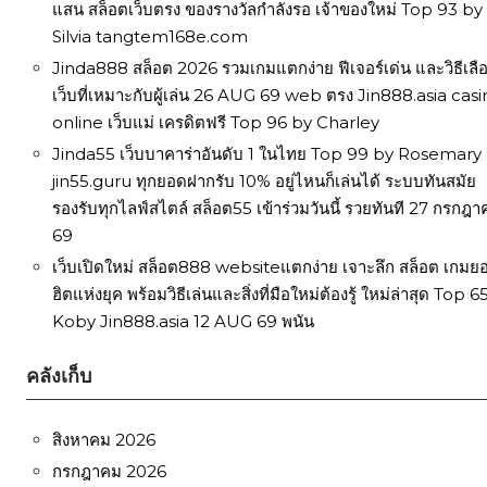
แสน สล็อตเว็บตรง ของรางวัลกำลังรอ เจ้าของใหม่ Top 93 by
Silvia tangtem168e.com
Jinda888 สล็อต 2026 รวมเกมแตกง่าย ฟีเจอร์เด่น และวิธีเลื
เว็บที่เหมาะกับผู้เล่น 26 AUG 69 web ตรง Jin888.asia cas
online เว็บแม่ เครดิตฟรี Top 96 by Charley
Jinda55 เว็บบาคาร่าอันดับ 1 ในไทย Top 99 by Rosemary
jin55.guru ทุกยอดฝากรับ 10% อยู่ไหนก็เล่นได้ ระบบทันสมัย
รองรับทุกไลฟ์สไตล์ สล็อต55 เข้าร่วมวันนี้ รวยทันที 27 กรกฎ
69
เว็บเปิดใหม่ สล็อต888 websiteแตกง่าย เจาะลึก สล็อต เกมย
ฮิตแห่งยุค พร้อมวิธีเล่นและสิ่งที่มือใหม่ต้องรู้ ใหม่ล่าสุด Top 
Koby Jin888.asia 12 AUG 69 พนัน
คลังเก็บ
สิงหาคม 2026
กรกฎาคม 2026