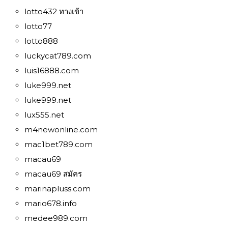
lotto432 ทางเข้า
lotto77
lotto888
luckycat789.com
luis16888.com
luke999.net
luke999.net
lux555.net
m4newonline.com
mac1bet789.com
macau69
macau69 สมัคร
marinapluss.com
mario678.info
medee989.com