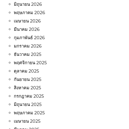
มิถุนายน 2026
พฤษภาคม 2026
เมษายน 2026
มีนาคม 2026
กุมภาพันธ์ 2026
มกราคม 2026
ธันวาคม 2025
พฤศจิกายน 2025
ตุลาคม 2025
กันยายน 2025
สิงหาคม 2025
กรกฎาคม 2025
มิถุนายน 2025
พฤษภาคม 2025
เมษายน 2025