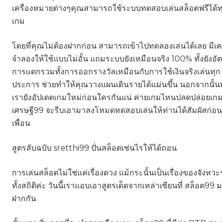
เครื่องหมายต่างๆคุณสามารถใช้ระบบทดสอบเล่นสล็อตฟรีได้ท
เกม
โดยที่คุณไม่ต้องฝากก่อน สามารถเข้าไปทดลองเล่นได้เลย มีเค
จำลองให้ใช้แบบไม่อั้น แถมระบบยังเหมือนจริง 100% ทั้งยังอั
การแตกรวมทั้งการออกรางวัลเหมือนกับการใช้เงินจริงเล่นทุก
ประการ ช่วยทำให้คุณวางแผนเดินรายได้แม่นขึ้น นอกจากนั้
เรายังอัปเดตเกมใหม่ก่อนใครกันแน่ ค่ายเกมไหนปลดปล่อยเก
เศรษฐี99 จะรีบเอามาลงโหมดทดสอบเล่นให้ท่านได้สัมผัสก่อน
เพื่อน
สูตรลับฉบับ sretthi99 ปั่นสล็อตเช่นไรให้ได้ถอน
การเล่นสล็อตไม่ใช่แค่เรื่องดวง แม้กระนั้นเป็นเรื่องของจังหว
ทั้งสถิติค่ะ วันนี้เราแอบเอาสูตรเด็ดจากเหล่าเซียนที่ สล็อต99 
ฝากกัน