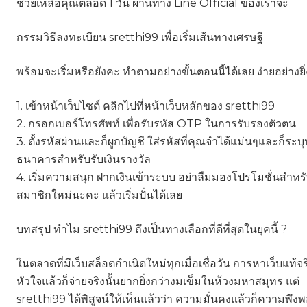
ช่วยเหลือคุณตลอด 1 วัน ผ่านทาง Line Official ของเราจ้ะ
กรรมวิธีลงทะเบียน sretthi99 เพื่อเริ่มเส้นทางเศรษฐี
พร้อมจะเริ่มหรือยังคะ ทำตามอย่างขั้นตอนนี้ได้เลย ง่ายอย่างยิ
1. เข้าหน้าเว็บไซต์ คลิกไปที่หน้าเว็บหลักของ sretthi99
2. กรอกเบอร์โทรศัพท์ เพื่อรับรหัส OTP ในการรับรองตัวตน
3. ตั้งรหัสผ่านและก็ผูกบัญชี ใส่รหัสที่คุณจำได้แม่นๆและก็ระบุ
ธนาคารสำหรับรับเงินรางวัล
4. เริ่มความสนุก ฝากเงินเข้าระบบ อย่าลืมมองโปรโมชั่นสำหร
สมาชิกใหม่นะคะ แล้วเริ่มปั่นได้เลย
บทสรุป ทำไม sretthi99 ถึงเป็นทางเลือกที่ดีที่สุดในยุคนี้ ?
ในตลาดที่มีเว็บสล็อตกำเนิดใหม่ทุกเมื่อเชื่อวัน การหาเว็บแท้จร
หัวใจแล้วก็จ่ายจริงนั้นยากยิ่งกว่างมเข็มในห้วงมหาสมุทร แต่
sretthi99 ได้พิสูจน์ให้เห็นแล้วว่า ความมั่นคงแล้วก็ความพึง