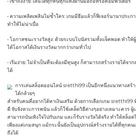
• เข้าถึงง่าย: เล่นได้ทุกหนทุกแห่งผ่านมือถือหรือคอมพิวเตอร์
• ความเพลิดเพลินไม่ซ้ำใคร: เกมมีธีมแล้วก็ฟีเจอร์นานาประก
ทำให้ไม่น่าเบื่อ
• โอกาสชนะรางวัลสูง: ด้วยระบบโบนัสรวมทั้งแจ็คพอต ทำให้ผู้
ได้โอกาสได้เงินรางวัลมากกว่าเกมทั่วไป
• เริ่มง่าย: ไม่จำเป็นที่จะต้องมีทุนสูง ก็สามารถสร้างรายได้จาก
ได้
การเล่นสล็อตออนไลน์ sretthi99 เป็นอีกหนึ่งแนวทางสร้
ได้กล้วยๆ
สำหรับคนที่อยากได้หาเงินเสริม ด้วยการเลือกเกม sretthi99 ท
ดี จับจังหวะการพนัน แล้วก็ใช้เคล็ดวิธีต่างๆอย่างเหมาะควร ผู้เ
สามารถบันเทิงใจไปกับเกม และก็รับรางวัลได้จริง ทำให้สล็อตไ
เพียงแค่เกมสนุก แม้กระนั้นยังเป็นอุปกรณ์สร้างรายได้ที่ทุกคนเ
ถึงได้