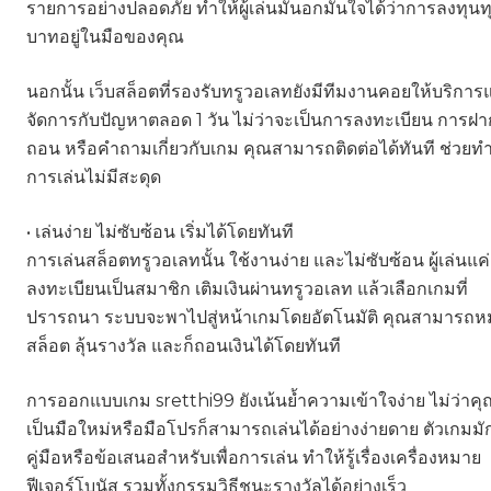
รายการอย่างปลอดภัย ทำให้ผู้เล่นมั่นอกมั่นใจได้ว่าการลงทุนท
บาทอยู่ในมือของคุณ
นอกนั้น เว็บสล็อตที่รองรับทรูวอเลทยังมีทีมงานคอยให้บริการ
จัดการกับปัญหาตลอด 1 วัน ไม่ว่าจะเป็นการลงทะเบียน การฝา
ถอน หรือคำถามเกี่ยวกับเกม คุณสามารถติดต่อได้ทันที ช่วยทำ
การเล่นไม่มีสะดุด
• เล่นง่าย ไม่ซับซ้อน เริ่มได้โดยทันที
การเล่นสล็อตทรูวอเลทนั้น ใช้งานง่าย และไม่ซับซ้อน ผู้เล่นแค่
ลงทะเบียนเป็นสมาชิก เติมเงินผ่านทรูวอเลท แล้วเลือกเกมที่
ปรารถนา ระบบจะพาไปสู่หน้าเกมโดยอัตโนมัติ คุณสามารถห
สล็อต ลุ้นรางวัล และก็ถอนเงินได้โดยทันที
การออกแบบเกม sretthi99 ยังเน้นย้ำความเข้าใจง่าย ไม่ว่าค
เป็นมือใหม่หรือมือโปรก็สามารถเล่นได้อย่างง่ายดาย ตัวเกมมั
คู่มือหรือข้อเสนอสำหรับเพื่อการเล่น ทำให้รู้เรื่องเครื่องหมาย
ฟีเจอร์โบนัส รวมทั้งกรรมวิธีชนะรางวัลได้อย่างเร็ว