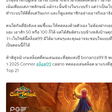
บริสุทธิ์ใจกับผู้เล่น ไม่ใช่เว็บที่มาแจกเวอร์เพื่อดึงคนเข้า ไม่ใช่เว
เน้นเพียงแค่ภาพลักษณ์ แม้กระนั้นข้างในระบบรั่ว แต่ว่าเป็นเว็บ
ทำระบบให้ดีตั้งแต่วันแรก และก็ดูแลสมาชิกอย่างเอาจริงเอาจั
คนใดกันที่ยังลังเล ผมชี้แนะให้ทดลองด้วยตัวเอง ไม่ต้องฝากเย
แยะ เอาสัก 50 หรือ 100 ก็ได้ แค่ได้สัมผัสระบบข้างหลังบ้านคุณ
ว่า เว็บไซต์นี้สล็อต99 มิได้มาเล่นๆและคุณอาจจะชอบใจแบบที
เป็นตอนนี้ก็ได้
ท้าพิสูจน์! เกมสล็อตที่คนเล่นเยอะที่สุดแห่งปี bonanza99 8 พ
า 2025 Connor
สล็อต99
casino ทดลองเล่นสล็อต มาแรงที่ส
Top 21