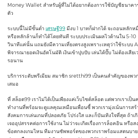
Money Wallet สำหรับผู้ที่ไม่ได้อยากต้องการใช้บัญชีธนาคา
ตัว
ระบบนี้ไม่มีขั้นต่ำ
เศรษฐี99
มีงบ 1 บาทก็ฝากได้ จะถอนหลักหมื
หรือหลักล้านก็ทำได้โดยทันที ระบบประเมินผลไวด้านใน 5-10
วินาทีแค่นั้น แถมยังมีความเที่ยงตรงสูงเพราะเหตุว่าใช้ระบบ A
พิจารณายอดเงินอัตโนมัติ เงินเข้าปุบปับ เล่นได้ปั๊บ ไม่ต้องเสีย
รอนาน
บริการระดับพรีเมียม สมาชิก sretthi99 เป็นคนสำคัญของพว
เสมอ
ที่ สล็อต99 เราไม่ได้เป็นเพียงแค่เว็บไซต์สล็อต แต่พวกเราเป็
ทำงานที่พร้อมจะดูแลคุณเหมือนเพื่อนซี้ พวกเรามุ่งเน้นการสร้
สังคมการเล่นเกมที่ปลอดภัย โปร่งใส และก็บันเทิงใจที่สุด ถ้าเก
เจออุปสรรคต่อการใช้งาน ไม่ว่าจะเกิดเรื่องการล็อคอิน หรือสง
ข้อตกลงเกมไหน ทีมงานซัพพอร์ตของพวกเราพร้อมแสตนบา