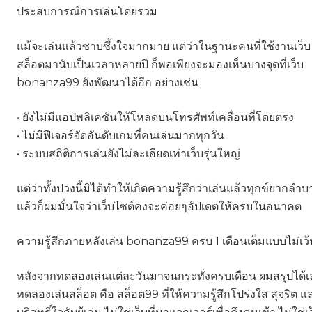
ประสบการณ์การเล่นโดยรวม
แม้จะเล่นแล้วซาบซึ้งใจมากมาย แต่ว่าในฐานะคนที่ใช้งานเว็บ
สล็อตมานับเป็นเวลาหลายปี ก็พอเพียงจะมองเห็นบางจุดที่เว็บ
bonanza99 ยังพัฒนาได้อีก อย่างเช่น
• ยังไม่มีแอปพลิเคชันให้โหลดบนโทรศัพท์เคลื่อนที่โดยตรง
• ไม่มีฟีเจอร์จัดอันดับเกมที่คนเล่นมากทุกวัน
• ระบบสถิติการเล่นยังไม่ละเอียดเท่าเว็บรุ่นใหญ่
แต่ว่าทั้งปวงนี้มิได้ทำให้เกิดความรู้สึกว่าเล่นแล้วทุกข์ยากลำ
แล้วก็ผมมั่นใจว่าเว็บไซต์คงจะค่อยๆอัปเดตให้ครบในอนาคต
ความรู้สึกภายหลังเล่น bonanza99 ครบ 1 เดือนเต็มแบบไม่เว้
หลังจากทดลองเล่นแต่ละวันมาจนกระทั่งครบเดือน ผมสรุปได้เ
ทดลองเล่นสล็อต คือ สล็อต99 ที่ให้ความรู้สึกโปร่งใส สุจริต แ