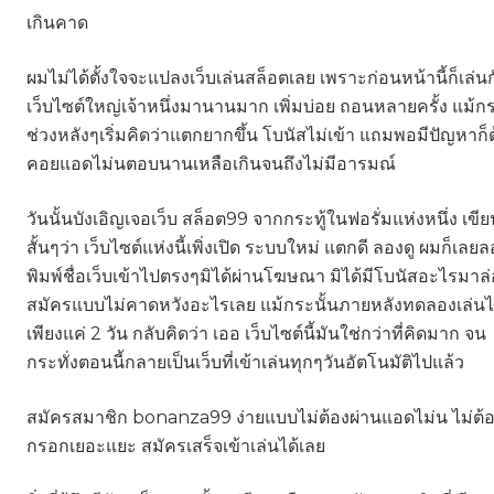
เกินคาด
ผมไม่ได้ตั้งใจจะแปลงเว็บเล่นสล็อตเลย เพราะก่อนหน้านี้ก็เล่นก
เว็บไซต์ใหญ่เจ้าหนึ่งมานานมาก เพิ่มบ่อย ถอนหลายครั้ง แม้กร
ช่วงหลังๆเริ่มคิดว่าแตกยากขึ้น โบนัสไม่เข้า แถมพอมีปัญหาก็
คอยแอดไม่นตอบนานเหลือเกินจนถึงไม่มีอารมณ์
วันนั้นบังเอิญเจอเว็บ สล็อต99 จากกระทู้ในฟอรั่มแห่งหนึ่ง เขี
สั้นๆว่า เว็บไซต์แห่งนี้เพิ่งเปิด ระบบใหม่ แตกดี ลองดู ผมก็เลย
พิมพ์ชื่อเว็บเข้าไปตรงๆมิได้ผ่านโฆษณา มิได้มีโบนัสอะไรมาล
สมัครแบบไม่คาดหวังอะไรเลย แม้กระนั้นภายหลังทดลองเล่นไ
เพียงแค่ 2 วัน กลับคิดว่า เออ เว็บไซต์นี้มันใช่กว่าที่คิดมาก จน
กระทั่งตอนนี้กลายเป็นเว็บที่เข้าเล่นทุกๆวันอัตโนมัติไปแล้ว
สมัครสมาชิก bonanza99 ง่ายแบบไม่ต้องผ่านแอดไม่น ไม่ต้
กรอกเยอะแยะ สมัครเสร็จเข้าเล่นได้เลย