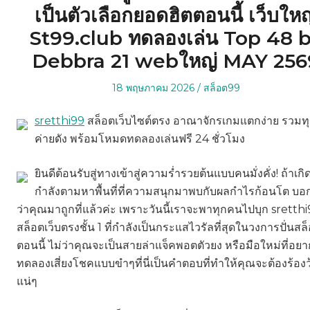
เป็นตัวเลือกยอดฮิตตอนนี้ เว็บใหญ
St99.club ทดลองเล่น Top 48 
Debbra 21 webใหญ่ MAY 256
Posted
Posted
18 พฤษภาคม 2026
สล็อต99
on
in
sretthi99
สล็อตเว็บไซต์ตรง อาณาจักรเกมแตกง่าย รวมท
ค่ายดัง พร้อมโหมดทดลองเล่นฟรี 24 ชั่วโมง
ยินดีต้อนรับสู่ทางเข้าสู่ความร่ำรวยต้นแบบคนมั่งคั่ง! ถ้าเก
กำลังตามหาพื้นที่ที่ความสนุกมาพบกับผลกำไรก้อนโต บอ
ว่าคุณมาถูกที่แล้วค่ะ เพราะวันนี้เราจะพาทุกคนไปบุก sretth
สล็อตเว็บตรงชั้น 1 ที่กำลังเป็นกระแสไวรัลที่สุดในวงการปั่นสล
ตอนนี้ ไม่ว่าคุณจะเป็นสายล่าแจ็คพอตตัวยง หรือมือใหม่ที่อยา
ทดลองเสี่ยงโชคแบบขำๆที่นี่เป็นคำตอบที่ทำให้คุณจะต้องร้องว
แน่ๆ