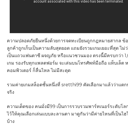
ความปลอดภัยยืนหนึ่งด้วยการจดทะเบียนถูกกฎหมายสากล ข้อ
ลูกค้าถูกเก็บเป็นความลับสุดยอด แถมยังรวมเกมเยอะที่สุด ไม่ว
เป็นแถวแฟนตาซี ผจญภัย หรือแนวชวนมอง ตรงนี้มีครบกว่า 1
เกม รองรับทุกแพลตฟอร์ม จะเล่นบนโทรศัพท์มือถือ แท็บเล็ต ห
คอมพิวเตอร์ ก็ลื่นไหล ไม่มีสะดุด
รวมค่ายเกมสล็อตชั้นหนึ่งที่ sretthi99 คัดเลือกมาแล้วว่าแตก
จริง
ความเด็ดของ คนมั่งมี99 เป็นการรวบรวมพาร์ทเนอร์ระดับโล
ไว้ให้คุณเลือกเล่นแบบละลานตา มาดูกันว่ามีค่ายไหนที่เป็นไฮ
บ้าง