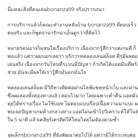
นี่แหละสิ่งที่คนเล่นbonanza99 จริงปรารถนา
การบริการแล้วก็คณะทำงานหลังบ้าน bonanza99 ที่ตอบเร็ว ม
ตนจริง และก็พูดจาน่ารักน่าเอ็นดูกว่าที่คิดไว้
หลายๆคนอาจไม่สนใจเรื่องบริการ เนื่องจากรู้สึกว่าแค่เกมดี ก็
พอแล้ว แต่ว่าผมบอกเลยว่า บริการทดลองเล่นสล็อต ดีๆมีผลต่
เล่นจริง เนื่องจากวันไหนที่ระบบมีปัญหา ถ้าเกิดได้แอดมินที่พร
ช่วย มันจะมีผลให้เรารู้สึกมั่นอกมั่นใจ
ทดลองเล่นสล็อต มีวิถีทางติดต่อผ่านไลฟ์แชทหน้าเว็บ และผ่าน
ซึ่งผมลองทั้งสองทางแล้ว ตอบไวมาก โดยเฉพาะค่ำคืน แอดมิน
คุยได้ทราบเรื่อง ไม่ใช้บอท ไม่ตอบแบบก๊อปเนื้อความมาแปะ 
พบเจอปัญหาเกมค้างกลางทาง แอดไม่นเข้าไปวิเคราะห์ให้ในท
ใน 5 นาที แล้วเคลียร์เครดิตให้ใหม่โดยไม่ต้องตามซ้ำ
จุดเล็กๆbonanza99 ที่ยังพัฒนาต่อไปได้ แต่ว่ามิได้กระทบต่อ