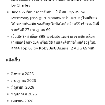
by Charley
Jinda55 เว็บบาคาร่าอันดับ 1 ในไทย Top 99 by
Rosemary jin55.guru ทุกยอดฝากรับ 10% อยู่ไหนก็เล่น
ได้ ระบบทันสมัย รองรับทุกไลฟ์สไตล์ สล็อต55 เข้าร่วมวันนี้
รวยทันที 27 กรกฎาคม 69
เว็บเปิดใหม่ สล็อต888 websiteแตกง่าย เจาะลึก สล็อต
เกมยอดฮิตแห่งยุค พร้อมวิธีเล่นและสิ่งที่มือใหม่ต้องรู้ ใหม่
ล่าสุด Top 65 by Koby Jin888.asia 12 AUG 69 พนัน
คลังเก็บ
สิงหาคม 2026
กรกฎาคม 2026
มิถุนายน 2026
พฤษภาคม 2026
เมษายน 2026