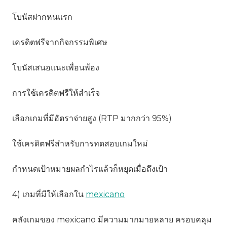
โบนัสฝากหนแรก
เครดิตฟรีจากกิจกรรมพิเศษ
โบนัสเสนอแนะเพื่อนพ้อง
การใช้เครดิตฟรีให้สำเร็จ
เลือกเกมที่มีอัตราจ่ายสูง (RTP มากกว่า 95%)
ใช้เครดิตฟรีสำหรับการทดสอบเกมใหม่
กำหนดเป้าหมายผลกำไรแล้วก็หยุดเมื่อถึงเป้า
4) เกมที่มีให้เลือกใน
mexicano
คลังเกมของ mexicano มีความมากมายหลาย ครอบคลุม