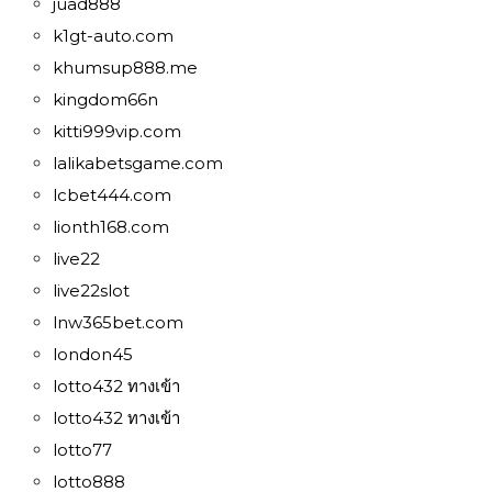
juad888
k1gt-auto.com
khumsup888.me
kingdom66n
kitti999vip.com
lalikabetsgame.com
lcbet444.com
lionth168.com
live22
live22slot
lnw365bet.com
london45
lotto432 ทางเข้า
lotto432 ทางเข้า
lotto77
lotto888