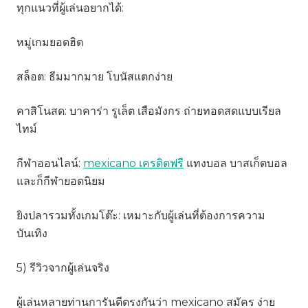
ทุกแนวที่ผู้เล่นอยากได้:
หมู่เกมยอดฮิต
สล็อต: ธีมมากมาย โบนัสแตกง่าย
คาสิโนสด: บาคาร่า รูเล็ต เสือมังกร ถ่ายทอดสดแบบเรียล
ไทม์
กีฬาออนไลน์:
mexicano เครดิตฟรี
แทงบอล บาสเก็ตบอล
และก็กีฬายอดนิยม
ยิงปลารวมทั้งเกมโต๊ะ: เหมาะกับผู้เล่นที่ต้องการความ
บันเทิง
5) รีวิวจากผู้เล่นจริง
ผู้เล่นหลายท่านการันตีตรงกันว่า mexicano สมัคร ง่าย