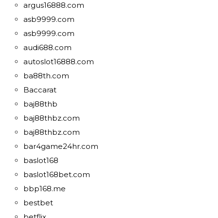
argus16888.com
asb9999.com
asb9999.com
audi688.com
autoslot16888.com
ba88th.com
Baccarat
baj88thb
baj88thbz.com
baj88thbz.com
bar4game24hr.com
baslot168
baslot168bet.com
bbp168.me
bestbet
betflix