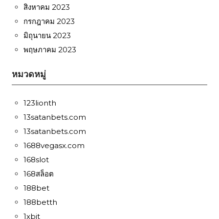
สิงหาคม 2023
กรกฎาคม 2023
มิถุนายน 2023
พฤษภาคม 2023
หมวดหมู่
123lionth
13satanbets.com
13satanbets.com
1688vegasx.com
168slot
168สล็อต
188bet
188betth
1xbit