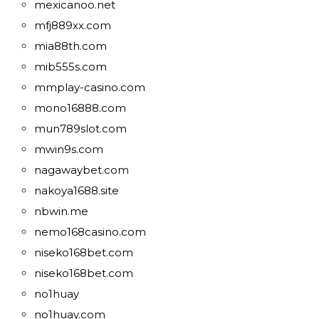
mexicanoo.net
mfj889xx.com
mia88th.com
mib555s.com
mmplay-casino.com
mono16888.com
mun789slot.com
mwin9s.com
nagawaybet.com
nakoya1688.site
nbwin.me
nemo168casino.com
niseko168bet.com
niseko168bet.com
no1huay
no1huay.com