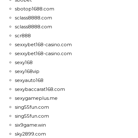
sbotop1688.com
sclass8888.com
sclass8888.com
scr888
sexxybet168-casino.com
sexxybet168-casino.com
sexy168
sexy168vip
sexyauto168
sexybaccarat168.com
sexygameplus.me
sing55fun.com
sing55fun.com
six9game.win
sky2899.com