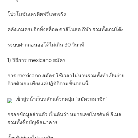
โปรโมชั่นเครดิตฟรีแจกจริง
คลังเกมครบอีกทั้งสล็อต คาสิโนสด กีฬา รวมทั้งเกมโต๊ะ
ระบบฝากถอนออโต้ไม่เกิน 30 วินาที
1) วิธีการ mexicano สมัคร
การ mexicano สมัคร ใช้เวลาไม่นานรวมทั้งทำเป็นง่าย
ด้วยตัวเอง เพียงแค่ปฏิบัติตามขั้นตอนนี้:
เข้าสู่หน้าเว็บหลักแล้วกดปุ่ม “สมัครสมาชิก”
กรอกข้อมูลส่วนตัว เป็นต้นว่า หมายเลขโทรศัพท์ อีเมล
รวมทั้งชื่อบัญชีธนาคาร
ตั้งรหัสผ่านที่ปลอดภัย