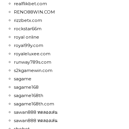
realflikbet.com
RENO88WIN.COM
rizzbetx.com
rockstar66m
royal online
royal99y.com
royaleluxee.com
runway789s.com
s2kgamewin.com
sagame
sagame168
sagame168th
sagame168th.com
sawan888 ทดลองเล่น
sawan888 ทดลองเล่น
sbobet