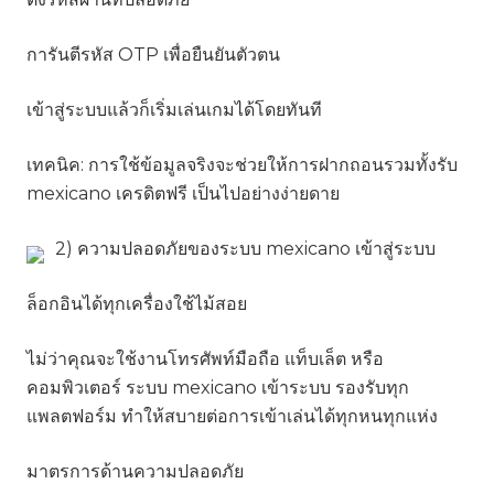
การันตีรหัส OTP เพื่อยืนยันตัวตน
เข้าสู่ระบบแล้วก็เริ่มเล่นเกมได้โดยทันที
เทคนิค: การใช้ข้อมูลจริงจะช่วยให้การฝากถอนรวมทั้งรับ
mexicano เครดิตฟรี เป็นไปอย่างง่ายดาย
2) ความปลอดภัยของระบบ mexicano เข้าสู่ระบบ
ล็อกอินได้ทุกเครื่องใช้ไม้สอย
ไม่ว่าคุณจะใช้งานโทรศัพท์มือถือ แท็บเล็ต หรือ
คอมพิวเตอร์ ระบบ mexicano เข้าระบบ รองรับทุก
แพลตฟอร์ม ทำให้สบายต่อการเข้าเล่นได้ทุกหนทุกแห่ง
มาตรการด้านความปลอดภัย