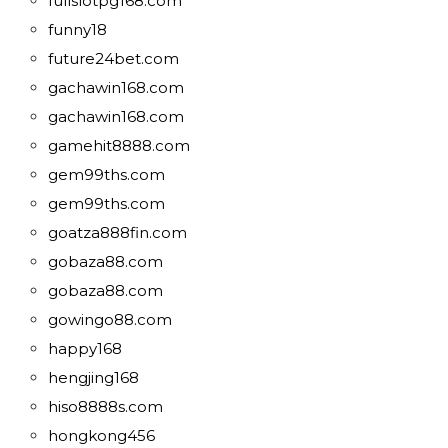
fullslotpg168.com
funny18
future24bet.com
gachawin168.com
gachawin168.com
gamehit8888.com
gem99ths.com
gem99ths.com
goatza888fin.com
gobaza88.com
gobaza88.com
gowingo88.com
happy168
hengjing168
hiso8888s.com
hongkong456