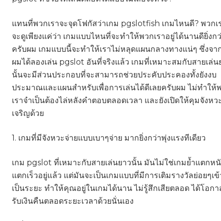
แทนที่พวกเราจะจุดโฟกัสว่าเกม pgslotfish เกมไหนดี? พวกเ
จะดูเพียงแค่ว่า เกมแบบไหนที่จะทำให้พวกเราอยู่ได้นานดียิ่งกว
ครับผม เกมแบบนี้จะทำให้เราไม่หลุดแผนกลางทางแน่ๆ ซึ่งจากท
ผมได้ลองเล่น pgslot อันที่จริงแล้ว เกมที่เหมาะสมกับสายเล่
นั้นจะมีส่วนประกอบที่จะสามารถช่วยประคับประคองทั้งยังงบ
ประมาณและแผนสำหรับเพื่อการเล่นได้ดีเลยครับผม ไม่ทำให้
เราจำเป็นต้องไล่หลังคำตอบตลอดเวลา และยังเปิดให้คุมจังหว
เจริญด้วย
1. เกมที่มีจังหวะจ่ายแบบเบาๆจ่าย มากยิ่งกว่าพุ่งแรงทีเดียว
เกม pgslot ที่เหมาะกับสายเล่นยาวนั้น มันไม่ใช่เกมย้ำแตกหน
แตกเร็วอยู่แล้ว แต่มันจะเป็นเกมแบบที่มีการเติมรางวัลย่อยๆเข
เป็นระยะ ทำให้คุณอยู่ในเกมได้นาน ไม่รู้สึกเสียตลอด ได้โอกา
รับเงินคืนตลอดระยะเวลาด้วยนั่นเอง