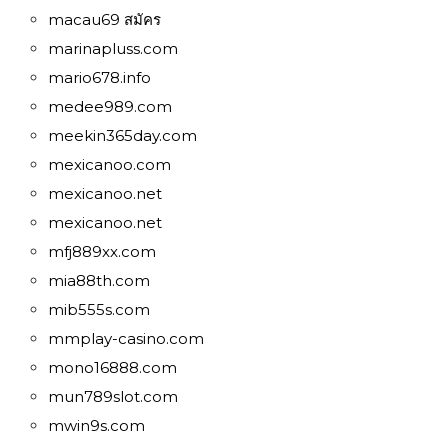
macau69 สมัคร
marinapluss.com
mario678.info
medee989.com
meekin365day.com
mexicanoo.com
mexicanoo.net
mexicanoo.net
mfj889xx.com
mia88th.com
mib555s.com
mmplay-casino.com
mono16888.com
mun789slot.com
mwin9s.com