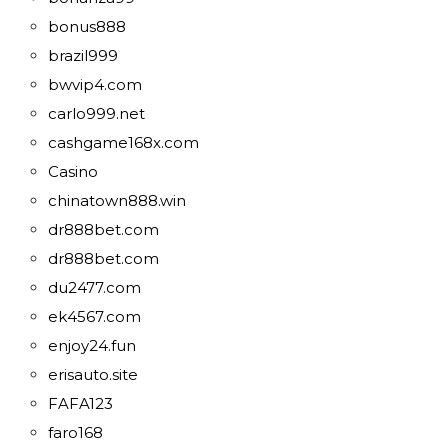
bonus888
brazil999
bwvip4.com
carlo999.net
cashgame168x.com
Casino
chinatown888.win
dr888bet.com
dr888bet.com
du2477.com
ek4567.com
enjoy24.fun
erisauto.site
FAFA123
faro168