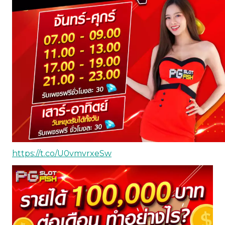
https://t.co/U0vmvrxeSw