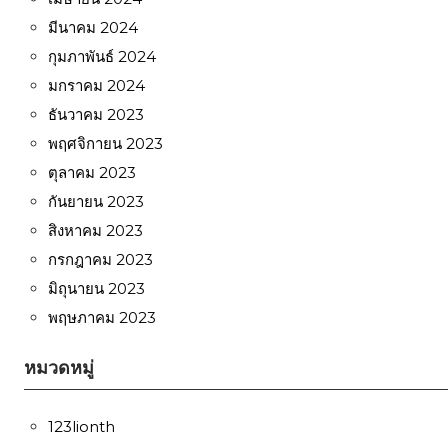
มีนาคม 2024
กุมภาพันธ์ 2024
มกราคม 2024
ธันวาคม 2023
พฤศจิกายน 2023
ตุลาคม 2023
กันยายน 2023
สิงหาคม 2023
กรกฎาคม 2023
มิถุนายน 2023
พฤษภาคม 2023
หมวดหมู่
123lionth