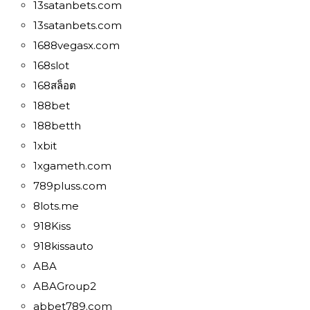
13satanbets.com
13satanbets.com
1688vegasx.com
168slot
168สล็อต
188bet
188betth
1xbit
1xgameth.com
789pluss.com
8lots.me
918Kiss
918kissauto
ABA
ABAGroup2
abbet789.com