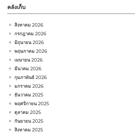
คลังเก็บ
สิงหาคม 2026
กรกฎาคม 2026
มิถุนายน 2026
พฤษภาคม 2026
เมษายน 2026
มีนาคม 2026
กุมภาพันธ์ 2026
มกราคม 2026
ธันวาคม 2025
พฤศจิกายน 2025
ตุลาคม 2025
กันยายน 2025
สิงหาคม 2025