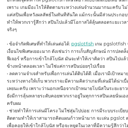
เพราะ เกมมีอะไรให้ติดตามระหว่างเล่นจำนวนมากนะครับ ไม่
แค่สปินเพื่อหวังผลลัพธ์ในทันทีทันใด แม้กระนั้นมีส่วนประกอบท
ทำให้พวกเรารู้สึกว่า สปินไปแล้วมีโอกาสได้ลุ้นตลอดระยะเวล
จริงๆ
• ข้อจำกัดพิเศษที่ทำให้เล่นต่อได้:
pgslotfish
เกม pgslotfish 
เงื่อนไขพิเศษเยอะมาก ดังเช่นว่า การเก็บสัญลักษณ์ การปลดล
ฟีเจอร์ หรือการเข้าใกล้โบนัส มันจะทำให้เราคิดว่า สปินไปแล้
ข้างหน้าตลอดเวลา ไม่ใช่แค่การสปินบ่อยๆไปเรื่อย
• ลดความจำเจสำหรับเพื่อการเล่นได้ดิบได้ดี: เมื่อเรามีเป้าหมา
ระหว่างทางให้เก็บ พวกเราจะมีความคิดว่าเกมที่เล่นมิได้น่าเบื่
เลยนะครับ เพราะว่านอกเหนือจากเป้าหมายโบนัสในระยะยาว
ยังมีการลุ้นหลายระดับคอยพวกเราอยู่ในทุกการสปินเลยนั่นเอง
ครับผม
• ช่วยทำให้การเล่นมีโครง ไม่ใช่สุ่มไปบ่อย: การมีระบบระเบียบ
ติดตามทำให้เราสามารถคิดแผนก้าวหน้ามาก จะเล่น pgslot ต
เพื่อคอยให้เข้าใกล้โบนัส หรือจะหยุดในเวลาที่มีความรู้สึกว่าไม