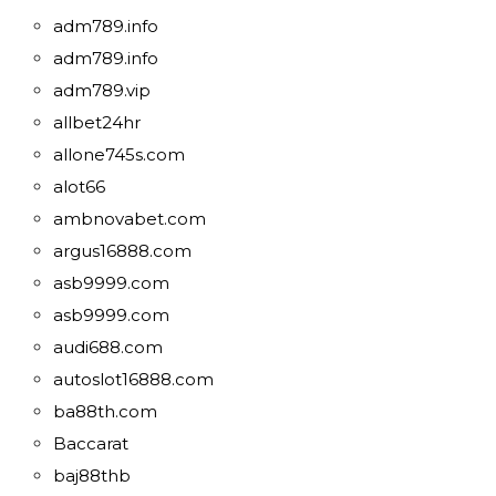
adm789.info
adm789.info
adm789.vip
allbet24hr
allone745s.com
alot66
ambnovabet.com
argus16888.com
asb9999.com
asb9999.com
audi688.com
autoslot16888.com
ba88th.com
Baccarat
baj88thb