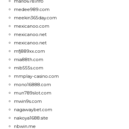
mario678.info
medee989.com
meekin365day.com
mexicanoo.com
mexicanoo.net
mexicanoo.net
mfj889xx.com
mia88th.com
mib555s.com
mmplay-casino.com
mono16888.com
mun789slot.com
mwin9s.com
nagawaybet.com
nakoya1688.site
nbwin.me