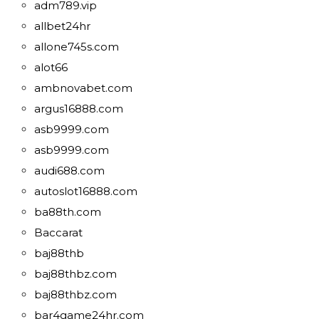
adm789.vip
allbet24hr
allone745s.com
alot66
ambnovabet.com
argus16888.com
asb9999.com
asb9999.com
audi688.com
autoslot16888.com
ba88th.com
Baccarat
baj88thb
baj88thbz.com
baj88thbz.com
bar4game24hr.com