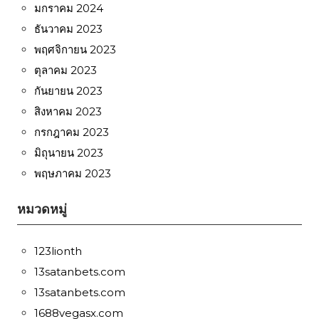
มกราคม 2024
ธันวาคม 2023
พฤศจิกายน 2023
ตุลาคม 2023
กันยายน 2023
สิงหาคม 2023
กรกฎาคม 2023
มิถุนายน 2023
พฤษภาคม 2023
หมวดหมู่
123lionth
13satanbets.com
13satanbets.com
1688vegasx.com