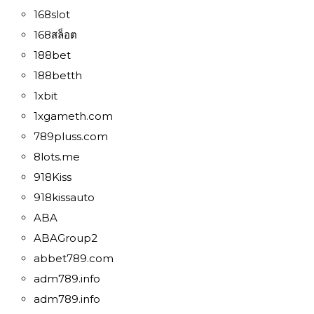
168slot
168สล็อต
188bet
188betth
1xbit
1xgameth.com
789pluss.com
8lots.me
918Kiss
918kissauto
ABA
ABAGroup2
abbet789.com
adm789.info
adm789.info