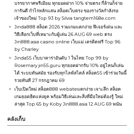
บรรยากาศพรีเมียม ทุกยอดฝาก 10% จ่ายตรง กี่ล้านก็จ่าย
การันตี กำไรหลักแสน สล็อตเว็บตรง ของรางวัลกำลังรอ
เจ้าของใหม่ Top 93 by Silvia tangtem168e.com
Jinda888 สล็อต 2026 รวมเกมแตกง่าย ฟีเจอร์เด่น และ
วิธีเลือกเว็บที่เหมาะกับผู้เล่น 26 AUG 69 web ตรง
Jin888.asia casino online เว็บแม่ เครดิตฟรี Top 96
by Charley
Jinda55 เว็บบาคาร่าอันดับ 1 ในไทย Top 99 by
Rosemary jin55.guru ทุกยอดฝากรับ 10% อยู่ไหนก็เล่น
ได้ ระบบทันสมัย รองรับทุกไลฟ์สไตล์ สล็อต55 เข้าร่วมวันนี้
รวยทันที 27 กรกฎาคม 69
เว็บเปิดใหม่ สล็อต888 websiteแตกง่าย เจาะลึก สล็อต
เกมยอดฮิตแห่งยุค พร้อมวิธีเล่นและสิ่งที่มือใหม่ต้องรู้ ใหม่
ล่าสุด Top 65 by Koby Jin888.asia 12 AUG 69 พนัน
คลังเก็บ