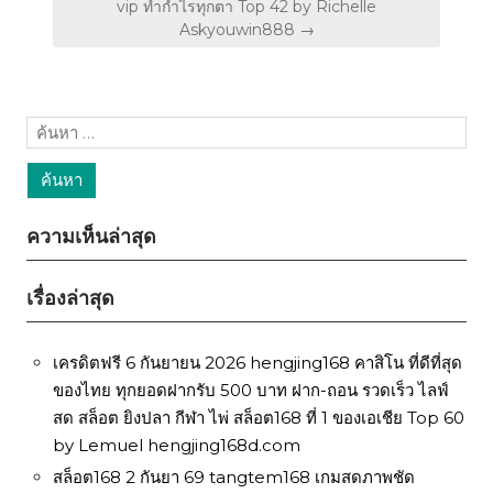
vip ทำกำไรทุกตา Top 42 by Richelle
Askyouwin888 →
ค้นหา
สำหรับ:
ความเห็นล่าสุด
เรื่องล่าสุด
เครดิตฟรี 6 กันยายน 2026 hengjing168 คาสิโน ที่ดีที่สุด
ของไทย ทุกยอดฝากรับ 500 บาท ฝาก-ถอน รวดเร็ว ไลฟ์
สด สล็อต ยิงปลา กีฬา ไพ่ สล็อต168 ที่ 1 ของเอเชีย Top 60
by Lemuel hengjing168d.com
สล็อต168 2 กันยา 69 tangtem168 เกมสดภาพชัด