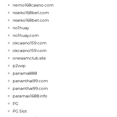
nemo168casino.com
niseko168bet.com
niseko168bet.com
no1huay
no1huay.com
okcasino159.com
okcasino159.com
onesiamclub.site
p2vvip
panama888
pananthai99.com
pananthai99.com
paramax1688.info
PG
PG Slot