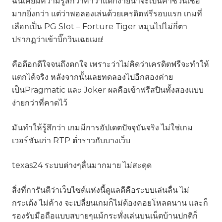
ฉันเคยมีความรู้สึกว่าคำว่าแตกง่ายน่าจะเป็นคำชวนเชื่อ
มากยิ่งกว่า แต่ว่าพอลองเล่นด้วยเครดิตฟรีรอบแรก เกมที่
เลือกเป็น PG Slot – Forture Tiger หมุนไปไม่กี่ตา
ปรากฏว่าเข้าบิ๊กวินเฉยเมย!
คือดีอกดีใจจนถึงตกใจ เพราะว่าไม่คิดว่าเครดิตฟรีจะทำให้
แตกได้จริง หลังจากนั้นเลยทดลองไปอีกสองค่าย
เป็นPragmatic และ Joker ผลคือเข้าฟรีสปินทั้งสองแบบ
ง่ายกว่าที่คาดไว้
มันทำให้รู้สึกว่า เกมมีการอัปเดตปัจจุบันจริง ไม่ใช่เกม
เวอร์ชันเก่า RTP ต่ำราวกับบางเว็บ
texas24 ระบบต่างๆลื่นมากมาย ไม่สะดุด
สิ่งที่การันตีว่าเว็บไซต์แห่งนี้ดูแลดีคือระบบเล่นลื่น ไม่
กระเด้ง ไม่ค้าง จะเปลี่ยนเกมก็ไม่ต้องคอยโหลดนาน และก็
รองรับมือถือแบบสบายๆแม้กระทั่งเล่นบนเน็ตบ้านปกติก็