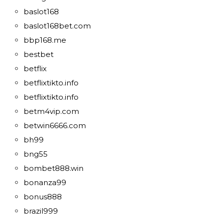
baslot168
baslot168bet.com
bbp168.me
bestbet
betflix
betflixtikto.info
betflixtikto.info
betm4vip.com
betwin6666.com
bh99
bng55
bombet888.win
bonanza99
bonus888
brazil999